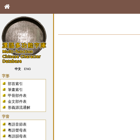
中文
ENG
字形
部首索引
筆畫索引
甲骨部件表
金文部件表
形義源流通解
字音
粵語音節表
粵語聲母表
粵語韻母表