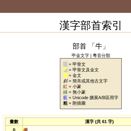
漢字部首索引
部首 「牛」
甲金文字
|
粵音分類
= 甲骨文
= 甲骨文及金文
= 金文
斜
= 簡帛或其他古文字
紅
= 小篆
綠
= 無小篆
藍
= Unicode 擴展A/B區用字
粗
= 附插圖
畫數
漢字 (共 61 字)
0
牛