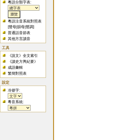
粵語分類字表:
粵語注音系統對照表
[
聲母
|
韻母
|
聲調
]
普通話音節表
其他方言讀音
工具
《說文》全文索引
《讀史方輿紀要》
成語彙輯
繁簡對照表
設定
冷僻字:
粵音系統: