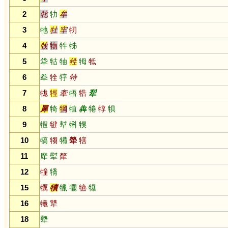
2
牝
牞
牟
3
牠
牡
牢
牣
4
牧
物
牪
牬
5
牮
牯
牰
牲
牳
牴
6
牶
牷
牸
特
7
牻
牼
牽
牾
牿
犁
8
犀
犄
犅
犆
犇
犈
犉
犋
9
犌
犍
犎
犐
犑
10
犒
犓
犕
犖
犗
11
犘
犚
犛
12
犝
犞
15
犡
犢
犣
犤
犥
犦
16
犧
犨
18
犩