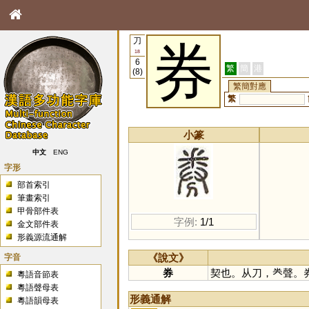
刀
券
18
6
繁
簡
港
(8)
繁簡對應
繁
小篆
中文
ENG
字形
部首索引
筆畫索引
甲骨部件表
字例:
1/1
金文部件表
形義源流通解
字音
《說文》
券
契也。从刀，龹聲。
粵語音節表
粵語聲母表
形義通解
粵語韻母表