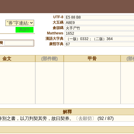
UTF-8
E5 88 B8
大五碼
A8E9
倉頡碼
火手尸竹
異讀字
Matthews
1652
漢語大字典
（一版）0332；（二版）364
簡
康熙字典
67
金文
(部件樹)
甲骨
(部
解釋
券別之書，以刀判契其旁，故曰契券。
〔去願切〕
(92 / 87)