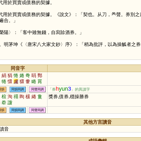
代用於買賣或債務的契據。
代用於買賣或債務的契據。《說文》：「契也。从刀，龹聲。券別之
遍合。」
榮陽〉：「客中雖無錢，自寫賒酒券。」
。明茅坤《〈唐宋八大家文鈔〉序》：「稍為批評，以為操觚者之券
同音字
眷
絹
狷
惓
婘
弮
睊
鄄
觠
犈
懁
鬳
獧
韏
睠
罥
悁
帣
h
yun
3
「券
」的異讀字
同韻
同韻同調
同聲同調
絢
楦
洵
禤
眴
楥
綣
敻
獎券,債券,穩操勝券
駽
牶
讂
同韻
同韻同調
同聲同調
其他方言讀音
讀音
成語彙輯