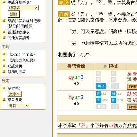
略說:
從「
刀
」，「
龹
」聲，本義為古
粵語分類字表:
詳解:
從「
刀
」，「
龹
」聲，本義為古
薛，使吏召諸民當償者，悉來合券。券
粵語注音系統對照表
[
聲母
|
韻母
|
聲調
]
「
券
」可表示憑證。明高啟〈贈楊
普通話音節表
其他方言讀音
「
券
」也比喻事情可以成功的保證
工具
相關漢字:
刀
,
龹
《說文》全文索引
《讀史方輿紀要》
粵語音節
根據
成語彙輯
&
繁簡對照表
卷
黃
周
g
yun
3
讂
李
何
設定
絭
HKLS
人文
范
同聲
冷僻字:
勸
黃
周
p52
p13
h
yun
3
矎
粵音系統:
李
何
p104
p378
HKLS
人文
同聲
本字庫於「
券
」字下錄有
17
個方言點的