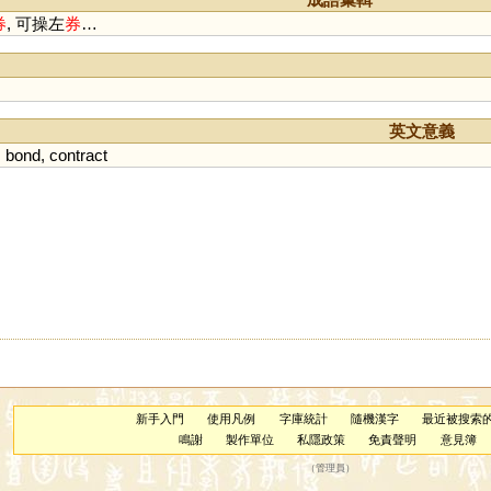
券
, 可操左
券
…
英文意義
;
bond
,
contract
新手入門
使用凡例
字庫統計
隨機漢字
最近被搜索
鳴謝
製作單位
私隱政策
免責聲明
意見簿
（
管理員
）