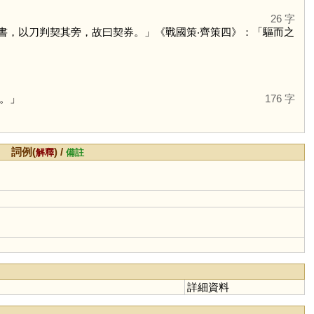
26 字
書，以刀判契其旁，故曰契券。」《戰國策‧齊策四》：「驅而之
。」
176 字
詞例(
) /
解釋
備註
詳細資料