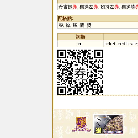
丹書鐵
券
, 穩操左
券
, 如持左
券
, 穩操勝
配搭點:
餐
,
操
,
勝
,
債
,
獎
詞類
n.
ticket
,
certificate