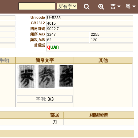
普
粵
Unicode
U+5238
GB2312
4015
四角號碼
9022.7
頻序 A/B
3247
2255
頻次 A/B
82
120
普通話
q
u
n
件樹)
簡帛文字
其他
字例:
3/3
部居
相關異體
刀