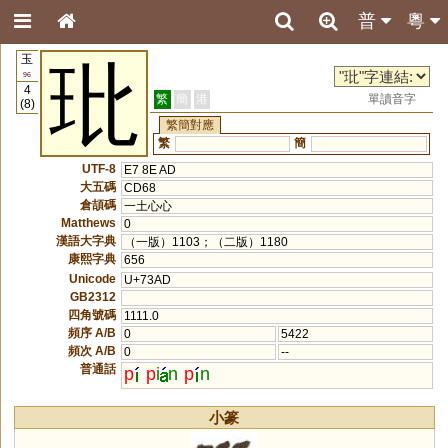
普
粵
玉
玭
96
4
繁
簡
港
單讀音字
(8)
繁簡對應
繁
簡
UTF-8
E7 8E AD
大五碼
CD68
倉頡碼
一土心心
Matthews
0
漢語大字典
（一版）1103；（二版）1180
康熙字典
656
Unicode
U+73AD
GB2312
四角號碼
1111.0
頻序 A/B
0
5422
頻次 A/B
0
--
普通話
p
p
i
n
p
n
小篆