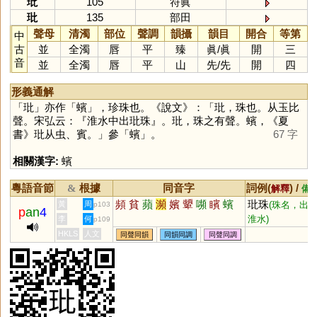
玭
105
符眞
玭
135
部田
聲母
清濁
部位
聲調
韻攝
韻目
開合
等第
中
古
並
全濁
唇
平
臻
眞
/
眞
開
三
音
並
全濁
唇
平
山
先
/
先
開
四
形義通解
「
玭
」亦作「
蠙
」，珍珠也。《說文》：「玭，珠也。从玉比
聲。宋弘云：『淮水中出玭珠』。玭，珠之有聲。蠙，《夏
書》玭从虫、賓。」參「
蠙
」。
67 字
相關漢字:
蠙
粵語音節
根據
同音字
詞例(
) /
&
解釋
備
頻
貧
蘋
瀕
嬪
顰
嚬
矉
蠙
玭珠
黃
周
(珠名，出
p103
p
an
4
淮水)
李
何
p109
HKLS
人文
同聲同韻
同韻同調
同聲同調