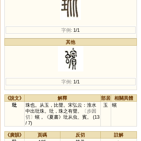
字例:
1/1
其他
字例:
1/1
《說文》
解釋
部居
相關異體
玭
珠也。从玉，比聲。宋弘云：淮水
玉
蠙
中出玭珠。玭，珠之有聲。
〔步因
切〕
蠙，《夏書》玭从虫、賓。
(13
/ 7)
《廣韻》
頁碼
反切
註解