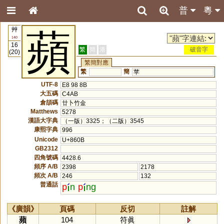
普
粵
艸
蘋
140
16
繁
簡
港
破音字
(20)
繁簡對應
繁
簡
苹
UTF-8
E8 98 8B
大五碼
C4AB
倉頡碼
廿卜竹金
Matthews
5278
漢語大字典
（一版）3325；（二版）3545
康熙字典
996
Unicode
U+860B
GB2312
四角號碼
4428.6
頻序 A/B
2398
2178
頻次 A/B
246
132
普通話
p
n
p
ng
《廣韻》
頁碼
反切
註解
蘋
104
符眞