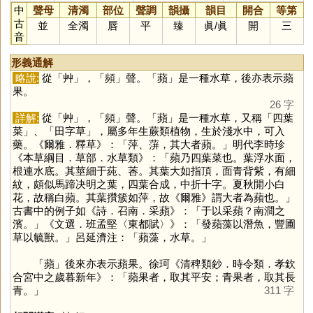
中
聲母
清濁
部位
聲調
韻攝
韻目
開合
等第
古
並
全濁
唇
平
臻
眞
/
眞
開
三
音
形義通解
略說:
從「
艸
」，「
頻
」聲。「
蘋
」是一種水草，後亦表示蘋
果。
26 字
詳解:
從「
艸
」，「
頻
」聲。「
蘋
」是一種水草，又稱「四葉
菜」、「田字草」，屬多年生蕨類植物，生於淺水中，可入
藥。《爾雅．釋草》：「萍、蓱，其大者蘋。」明代李時珍
《本草綱目．草部．水草類》：「蘋乃四葉菜也。葉浮水面，
根連水底。其莖細于蒓、莕。其葉大如指頂，面青背紫，有細
紋，頗似馬蹄决明之葉，四葉合成，中折十字。夏秋開小白
花，故稱白蘋。其葉攢簇如萍，故《爾雅》謂大者為蘋也。」
古書中的例子如《詩．召南．采蘋》：「于以采蘋？南澗之
濱。」《文選．班孟堅〈東都賦〉》：「發蘋藻以潛魚，豐圃
草以毓獸。」呂延濟注：「蘋藻，水草。」
「
蘋
」後來亦表示蘋果。徐珂《清稗類鈔．時令類．孝欽
合宮中之歲暮新年》：「蘋果者，取其平安；青果者，取其長
青。」
311 字