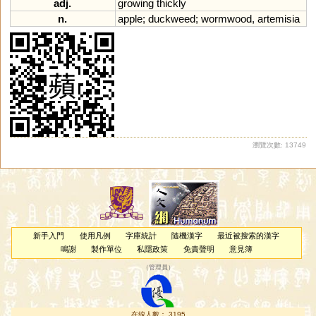
adj.
growing
thickly
n.
apple
;
duckweed
;
wormwood
,
artemisia
瀏覽次數: 13749
新手入門
使用凡例
字庫統計
隨機漢字
最近被搜索的漢字
鳴謝
製作單位
私隱政策
免責聲明
意見簿
（
管理員
）
在線人數： 3195