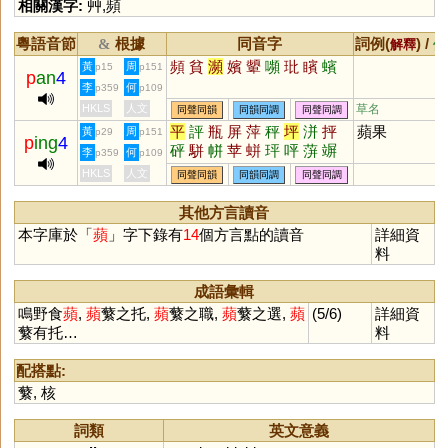
相關漢字:
艸
,
頻
粵語音節
根據
同音字
詞例(
) /
&
解釋
備
頻
貧
瀕
嬪
顰
嚬
玭
矉
蠙
黃
周
p15
p151
p
an
4
李
何
p359
p109
HKLS
人文
草名
同聲同韻
同韻同調
同聲同調
平
評
瓶
屏
萍
秤
坪
洴
抨
蘋果
黃
周
p29
p151
p
ing
4
砰
駢
帡
苹
蛢
玶
呯
蓱
竮
李
何
p359
p109
軿
缾
荓
郱
鉼
枰
HKLS
人文
同聲同韻
同韻同調
同聲同調
其他方言讀音
本字庫於「
蘋
」字下錄有
14
個方言點的讀音
詳細資
料
成語彙輯
鳴野食
蘋
,
蘋
蘩之托,
蘋
蘩之職,
蘋
蘩之選,
蘋
(5/6)
詳細資
蘩有托…
料
配搭點:
蘩
,
核
詞類
英文意義