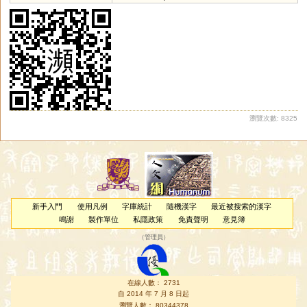
瀏覽次數: 8325
新手入門
使用凡例
字庫統計
隨機漢字
最近被搜索的漢字
鳴謝
製作單位
私隱政策
免責聲明
意見簿
（
管理員
）
在線人數： 2731
自 2014 年 7 月 8 日起
瀏覽人數： 80344378