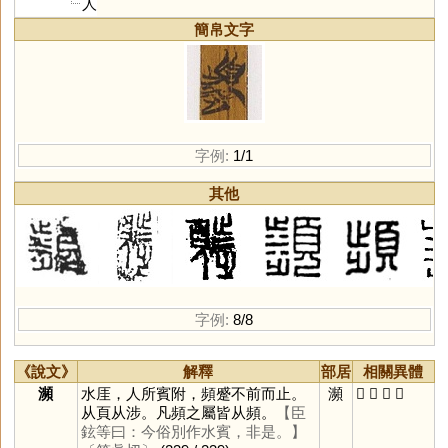
人
簡帛文字
字例:
1/1
其他
字例:
8/8
《說文》
解釋
部居
相關異體
瀕
水厓，人所賓附，頻蹙不前而止。
瀕
𩕘
𩕨
𩔤
頻
从頁从涉。凡頻之屬皆从頻。
【臣
鉉等曰：今俗別作水賓，非是。】