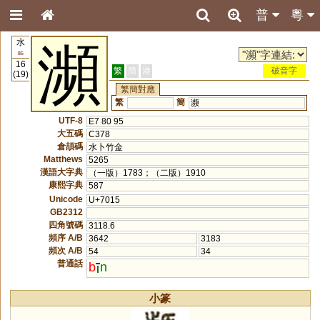
普
粵
水
瀕
85
16
繁
簡
港
破音字
(19)
繁簡對應
繁
簡
濒
UTF-8
E7 80 95
大五碼
C378
倉頡碼
水卜竹金
Matthews
5265
漢語大字典
（一版）1783；（二版）1910
康熙字典
587
Unicode
U+7015
GB2312
四角號碼
3118.6
頻序 A/B
3642
3183
頻次 A/B
54
34
普通話
b
n
小篆