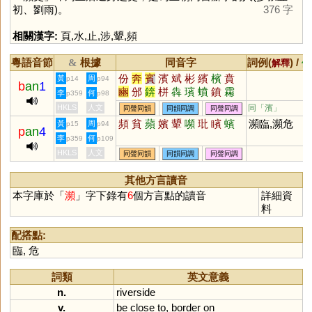
初、劉雨)。
376 字
相關漢字:
頁
,
水
,
止
,
涉
,
顰
,
頻
粵語音節
根據
同音字
詞例(
) /
&
解釋
備
份
奔
賓
濱
斌
彬
繽
檳
賁
黃
周
p14
p94
b
an
1
豳
邠
錛
栟
犇
璸
蟦
鐼
霦
李
何
p359
p98
虨
豩
礗
椕
驞
渀
泍
儐
鑌
HKLS
人文
同「
濱
」
同聲同韻
同韻同調
同聲同調
蠙
玢
攽
汃
頻
貧
蘋
嬪
顰
嚬
玭
矉
蠙
瀕臨,瀕危
黃
周
p15
p94
p
an
4
李
何
p359
p109
HKLS
人文
同聲同韻
同韻同調
同聲同調
其他方言讀音
本字庫於「
瀕
」字下錄有
6
個方言點的讀音
詳細資
料
配搭點:
臨
,
危
詞類
英文意義
n.
riverside
v.
be
close
to
,
border
on