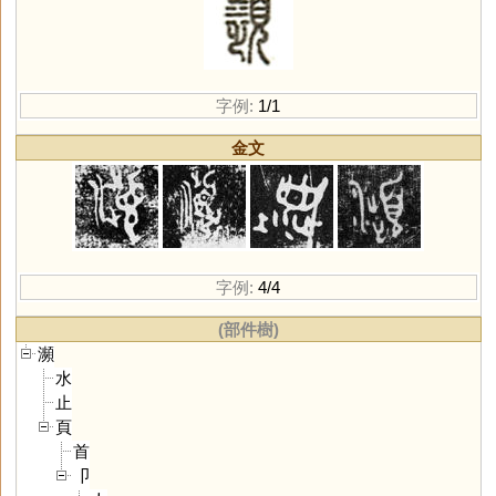
字例:
1/1
金文
字例:
4/4
(部件樹)
瀕
水
止
頁
首
卩