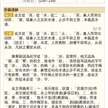
〔符眞切〕
(239 / 239)
形義通解
略說:
金文從「
頁
」從「
水
」從二「
止
」，「
頁
」象人而突出
頭部，「
瀕
」疑象人立足於水邊，止步不前之形，本義是水
邊。
52 字
詳解:
金文從「
頁
」從「
水
」從二「
止
」，「
頁
」象人而突出
頭部，「
瀕
」疑象人立足於水邊，止步不前之形，本義是水
邊。《說文》：「瀕，水厓。人所賓附，頻蹙不前而止。从頁
从涉。凡頻之屬皆从頻。」
陳秉新認為此字從「
涉
」，「
涉
」是聲符，他又認為
「
瀕
」是「
顰
」的初文，後省作「
頻
」。張世超等認為此字不
從「
涉
」，因為「
涉
」的兩「
止
」分置於水的兩邊，而此字兩
「
止
」皆在水的一邊，象雙足站在水邊止步不前之形。按金文
只有效尊、效卣「
涉
」字作兩止皆在水的一邊之形，故金文
「
瀕
」所從未必是「
涉
」字。
金文用義有三：一，表示接近，㝬簋：「其瀕才(在)帝
廷」，表示接近帝廷，在上帝的身邊(參張亞初)。二，表示
多、厚，井侯簋：「魯天子造(受)厥瀕福」，「瀕福」即多
福、厚福。三，用作職官名。瀕史鬲：「易(賜)厥瀕史貝」，
「瀕史」即周王后近身之史，是為王朝內宮辦事的人(參張亞