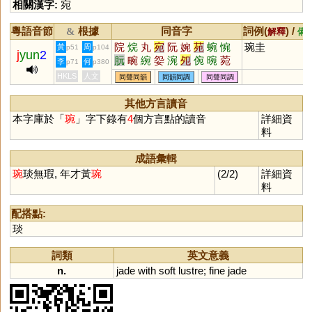
相關漢字:
宛
粵語音節
根據
同音字
詞例(
) /
&
解釋
備
院
烷
丸
宛
阮
婉
苑
蜿
惋
琬圭
黃
周
p51
p104
j
yun
2
朊
畹
綩
妴
涴
夗
倇
晼
菀
李
何
p71
p380
睕
踠
HKLS
人文
同聲同韻
同韻同調
同聲同調
其他方言讀音
本字庫於「
琬
」字下錄有
4
個方言點的讀音
詳細資
料
成語彙輯
琬
琰無瑕, 年才黃
琬
(2/2)
詳細資
料
配搭點:
琰
詞類
英文意義
n.
jade
with
soft
lustre
;
fine
jade