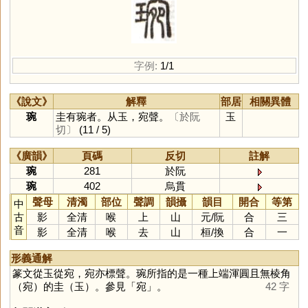
字例:
1/1
《說文》
解釋
部居
相關異體
琬
圭有琬者。从玉，宛聲。
〔於阮
玉
切〕
(11 / 5)
《廣韻》
頁碼
反切
註解
琬
281
於阮
琬
402
烏貫
聲母
清濁
部位
聲調
韻攝
韻目
開合
等第
中
古
影
全清
喉
上
山
元
/
阮
合
三
音
影
全清
喉
去
山
桓
/
換
合
一
形義通解
篆文從玉從宛，宛亦標聲。琬所指的是一種上端渾圓且無棱角
（宛）的圭（玉）。參見「
宛
」。
42 字