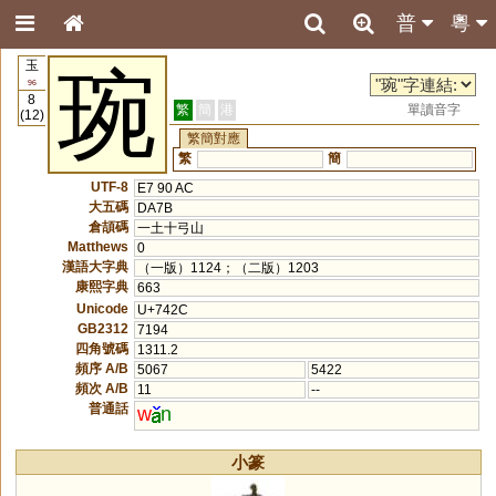
普
粵
玉
琬
96
8
繁
簡
港
單讀音字
(12)
繁簡對應
繁
簡
UTF-8
E7 90 AC
大五碼
DA7B
倉頡碼
一土十弓山
Matthews
0
漢語大字典
（一版）1124；（二版）1203
康熙字典
663
Unicode
U+742C
GB2312
7194
四角號碼
1311.2
頻序 A/B
5067
5422
頻次 A/B
11
--
普通話
w
n
小篆