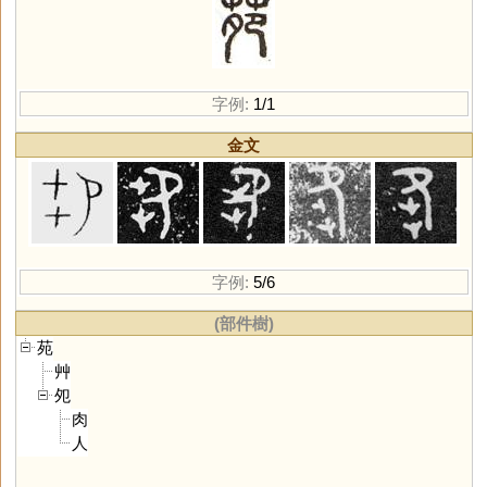
字例:
1/1
金文
字例:
5/6
(部件樹)
苑
艸
夗
肉
人