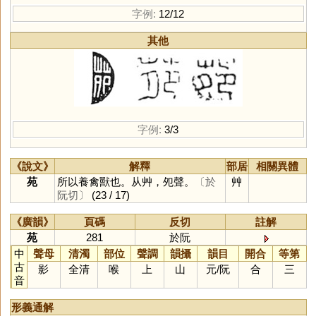
字例:
12/12
其他
字例:
3/3
《說文》
解釋
部居
相關異體
苑
所以養禽獸也。从艸，夗聲。
〔於
艸
阮切〕
(23 / 17)
《廣韻》
頁碼
反切
註解
苑
281
於阮
中
聲母
清濁
部位
聲調
韻攝
韻目
開合
等第
古
影
全清
喉
上
山
元
/
阮
合
三
音
形義通解