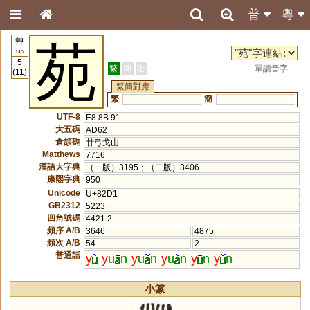
普
粵
艸
苑
140
5
繁
簡
港
單讀音字
(11)
繁簡對應
繁
簡
UTF-8
E8 8B 91
大五碼
AD62
倉頡碼
廿弓戈山
Matthews
7716
漢語大字典
（一版）3195；（二版）3406
康熙字典
950
Unicode
U+82D1
GB2312
5223
四角號碼
4421.2
頻序 A/B
3646
4875
頻次 A/B
54
2
普通話
y
y
u
n
y
u
n
y
u
n
y
n
y
n
小篆