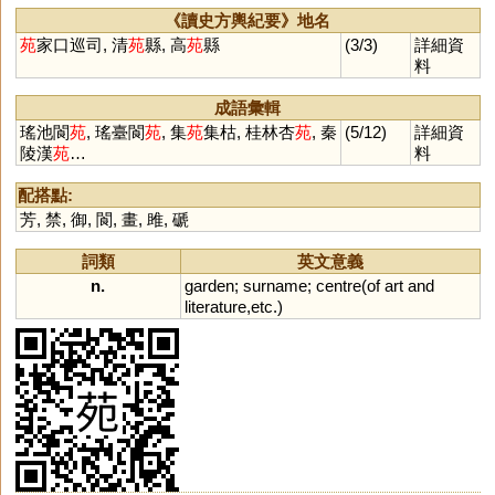
《讀史方輿紀要》地名
苑
家口巡司, 清
苑
縣, 高
苑
縣
(3/3)
詳細資
料
成語彙輯
瑤池閬
苑
, 瑤臺閬
苑
, 集
苑
集枯, 桂林杏
苑
, 秦
(5/12)
詳細資
陵漢
苑
…
料
配搭點:
芳
,
禁
,
御
,
閬
,
畫
,
雎
,
磃
詞類
英文意義
n.
garden
;
surname
;
centre
(
of
art
and
literature
,
etc
.)