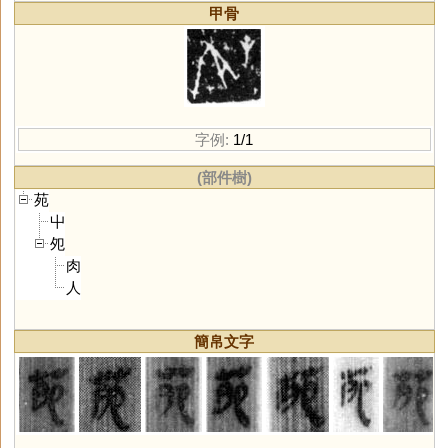
甲骨
字例:
1/1
(部件樹)
苑
屮
夗
肉
人
簡帛文字