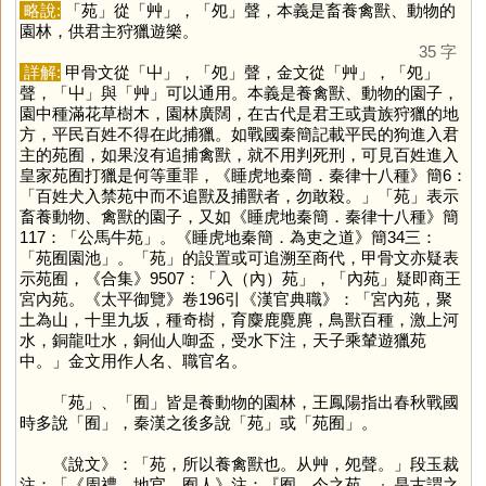
略說:
「
苑
」從「
艸
」，「
夗
」聲，本義是畜養禽獸、動物的
園林，供君主狩獵遊樂。
35 字
詳解:
甲骨文從「
屮
」，「
夗
」聲，金文從「
艸
」，「
夗
」
聲，「
屮
」與「
艸
」可以通用。本義是養禽獸、動物的園子，
園中種滿花草樹木，園林廣闊，在古代是君王或貴族狩獵的地
方，平民百姓不得在此捕獵。如戰國秦簡記載平民的狗進入君
主的苑囿，如果沒有追捕禽獸，就不用判死刑，可見百姓進入
皇家苑囿打獵是何等重罪，《睡虎地秦簡．秦律十八種》簡6：
「百姓犬入禁苑中而不追獸及捕獸者，勿敢殺。」「
苑
」表示
畜養動物、禽獸的園子，又如《睡虎地秦簡．秦律十八種》簡
117：「公馬牛苑」。《睡虎地秦簡．為吏之道》簡34三：
「苑囿園池」。「
苑
」的設置或可追溯至商代，甲骨文亦疑表
示苑囿，《合集》9507：「入（內）苑」，「內苑」疑即商王
宮內苑。《太平御覽》卷196引《漢官典職》：「宮內苑，聚
土為山，十里九坂，種奇樹，育麋鹿麑麂，鳥獸百種，激上河
水，銅龍吐水，銅仙人啣盃，受水下注，天子乘輦遊獵苑
中。」金文用作人名、職官名。
「
苑
」、「
囿
」皆是養動物的園林，王鳳陽指出春秋戰國
時多說「
囿
」，秦漢之後多說「
苑
」或「苑囿」。
《說文》：「苑，所以養禽獸也。从艸，夗聲。」段玉裁
注：「《周禮．地官．囿人》注：『囿，今之苑。』是古謂之