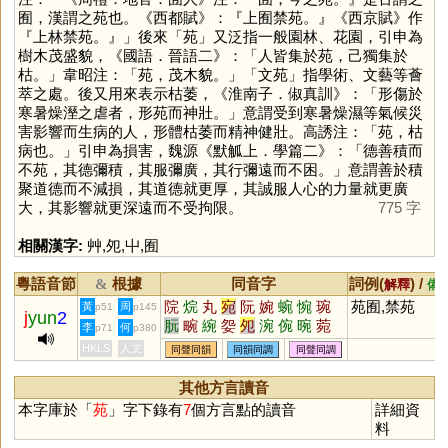
囿，漢謂之苑也。《西都賦》：『上囿禁苑。』《西京賦》作
『上林禁苑。』」後來「
苑
」又泛指一般園林、花園，引申為
樹木茂盛貌，《國語．晉語二》：「人皆集於苑，己獨集於
枯。」韋昭注：「苑，茂木貌。」「文苑」指學術、文藝等薈
萃之處。後又用來表示枯萎，《淮南子．俶真訓》：「形傷於
寒暑燥溼之虐者，形苑而神壯。」意謂受到寒暑燥濕等氣候災
害影響而生病的人，形體枯萎而精神健壯。高誘注：「苑，枯
病也。」引申為損害，魏源《默觚上．學篇二》：「德善積而
不苑，其德彌積，其服彌廣，其行彌遠而不困。」意謂善於積
聚道德而不減損，其道德就更厚，其誠服人心的力量就更廣
大，其影響就更深遠而不受拘限。
775 字
相關漢字:
艸
,
夗
,
屮
,
囿
粵語音節
根據
同音字
詞例(
) /
&
解釋
備
院
烷
丸
宛
阮
婉
蜿
惋
琬
苑囿,禁苑
黃
周
p51
p145
j
yun
2
朊
畹
綩
妴
夗
涴
倇
晼
菀
李
何
p71
p380
睕
踠
HKLS
人文
同聲同韻
同韻同調
同聲同調
其他方言讀音
本字庫於「
苑
」字下錄有
7
個方言點的讀音
詳細資
料