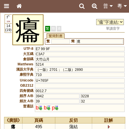
普
粵
疒
癟
104
14
繁
簡
港
單讀音字
(19)
繁簡對應
繁
簡
瘪
UTF-8
E7 99 9F
大五碼
C3A7
倉頡碼
大竹山月
Matthews
5214
漢語大字典
（一版）2701；（二版）2890
康熙字典
710
Unicode
U+765F
GB2312
四角號碼
0012.7
頻序 A/B
3942
3228
頻次 A/B
39
32
普通話
b
i
b
i
p
i
《廣韻》
頁碼
反切
註解
癟
495
蒲結