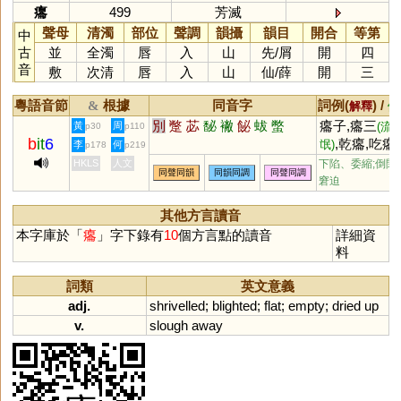
癟
499
芳滅
聲母
清濁
部位
聲調
韻攝
韻目
開合
等第
中
古
並
全濁
唇
入
山
先
/
屑
開
四
音
敷
次清
唇
入
山
仙
/
薛
開
三
粵語音節
根據
同音字
詞例(
) /
&
解釋
備
別
蹩
苾
馝
襒
飶
蛂
蟞
癟子,癟三
黃
周
(流
p30
p110
b
it
6
,乾癟,吃癟
氓)
李
何
p178
p219
,癟扭
(吃虧)
(別
HKLS
人文
下陷、委縮;倒閉;
同聲同韻
同韻同調
同聲同調
扭)
窘迫
其他方言讀音
本字庫於「
癟
」字下錄有
10
個方言點的讀音
詳細資
料
詞類
英文意義
adj.
shrivelled
;
blighted
;
flat
;
empty
;
dried
up
v.
slough
away