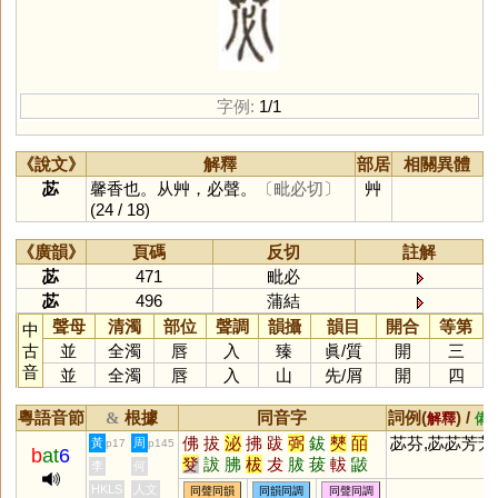
字例:
1/1
《說文》
解釋
部居
相關異體
苾
馨香也。从艸，必聲。
〔毗必切〕
艸
(24 / 18)
《廣韻》
頁碼
反切
註解
苾
471
毗必
苾
496
蒲結
聲母
清濁
部位
聲調
韻攝
韻目
開合
等第
中
古
並
全濁
唇
入
臻
眞
/
質
開
三
音
並
全濁
唇
入
山
先
/
屑
開
四
粵語音節
根據
同音字
詞例(
) /
&
解釋
備
佛
拔
泌
拂
跋
弼
鈸
僰
皕
苾芬,苾苾芳芳
黃
周
p17
p145
b
at
6
癹
詙
胇
柭
犮
胈
菝
軷
鼥
李
何
妼
茇
邲
駜
魃
HKLS
人文
同聲同韻
同韻同調
同聲同調