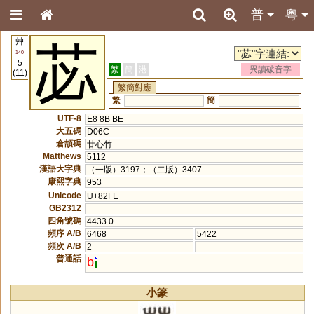
普
粵
艸
苾
140
5
繁
簡
港
異讀破音字
(11)
繁簡對應
繁
簡
UTF-8
E8 8B BE
大五碼
D06C
倉頡碼
廿心竹
Matthews
5112
漢語大字典
（一版）3197；（二版）3407
康熙字典
953
Unicode
U+82FE
GB2312
四角號碼
4433.0
頻序 A/B
6468
5422
頻次 A/B
2
--
普通話
b
小篆