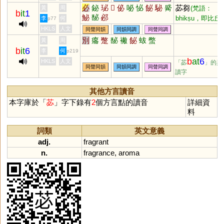
必
鉍
珌
𠦒
佖
咇
怭
飶
駜
觱
苾芻
黃
周
(梵語：
b
it
1
鮅
馝
邲
bhikṣu，即比丘)
李
何
p77
苾芻尼
(梵語：
HKLS
人文
同聲同韻
同韻同調
同聲同調
bhikṣunī，比丘
別
癟
蹩
馝
襒
飶
蛂
蟞
黃
周
尼)
b
it
6
李
何
p219
b
at
6
HKLS
人文
「苾
」的異
同聲同韻
同韻同調
同聲同調
讀字
其他方言讀音
本字庫於「
苾
」字下錄有
2
個方言點的讀音
詳細資
料
詞類
英文意義
adj.
fragrant
n.
fragrance
,
aroma