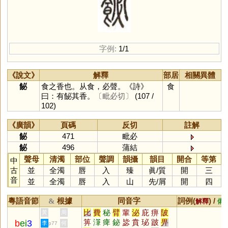
字例:
1/1
《說文》
解釋
部居
相關異體
飶
食之香也。从食，必聲。《詩》
食
曰：有飶其香。
〔毗必切〕
(107 /
102)
《廣韻》
頁碼
反切
註解
飶
471
毗必
飶
496
蒲結
聲母
清濁
部位
聲調
韻攝
韻目
開合
等第
中
古
並
全濁
唇
入
臻
眞
/
質
開
三
音
並
全濁
唇
入
山
先
/
屑
開
四
粵語音節
根據
同音字
詞例(
) /
&
解釋
備
比
費
秘
臂
輩
泌
庇
痹
陂
黃
周
箅
潷
痺
鉍
毖
賁
珌
跛
畀
b
ei
3
李
何
p77