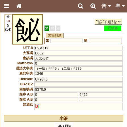
普
粵
食
飶
184
5
繁
簡
港
異讀字
(14)
繁簡對應
繁
簡
UTF-8
E9 A3 B6
大五碼
E0E2
倉頡碼
人戈心竹
Matthews
0
漢語大字典
（一版）4449；（二版）4739
康熙字典
1346
Unicode
U+98F6
GB2312
四角號碼
8370.0
頻序 A/B
0
5422
頻次 A/B
0
--
普通話
b
小篆