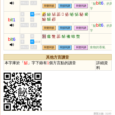
轡
詖
琲
疪
粊
鄪
閟
柲
邲
b
it
6
HKLS
人文
「飶
」的異
同聲同韻
同韻同調
同聲同調
芘
祕
字
必
鉍
珌
苾
𠦒
佖
咇
怭
駜
觱
黃
周
p198
鮅
馝
邲
b
it
1
李
何
b
it
6
HKLS
人文
「飶
」的異
同聲同韻
同韻同調
同聲同調
字
別
癟
蹩
苾
馝
襒
蛂
蟞
黃
周
b
it
6
李
何
p219
HKLS
人文
食物的香氣
同聲同韻
同韻同調
同聲同調
其他方言讀音
本字庫於「
飶
」字下錄有
1
個方言點的讀音
詳細資
料
瀏覽次數: 3185