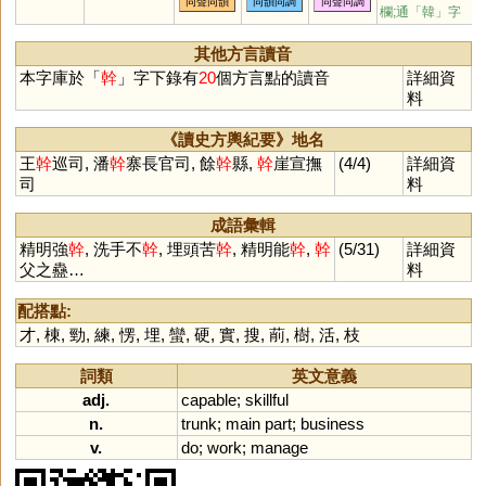
同聲同韻
同韻同調
同聲同調
欄;通「韓」字
其他方言讀音
本字庫於「
幹
」字下錄有
20
個方言點的讀音
詳細資
料
《讀史方輿紀要》地名
王
幹
巡司, 潘
幹
寨長官司, 餘
幹
縣,
幹
崖宣撫
(4/4)
詳細資
司
料
成語彙輯
精明強
幹
, 洗手不
幹
, 埋頭苦
幹
, 精明能
幹
,
幹
(5/31)
詳細資
父之蠱…
料
配搭點:
才
,
棟
,
勁
,
練
,
愣
,
埋
,
蠻
,
硬
,
實
,
搜
,
萷
,
樹
,
活
,
枝
詞類
英文意義
adj.
capable
;
skillful
n.
trunk
;
main
part
;
business
v.
do
;
work
;
manage