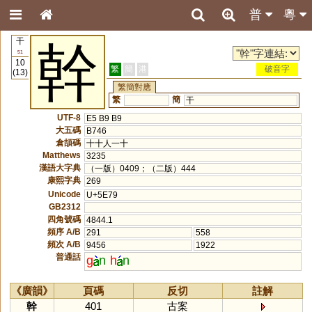
普
粵
干
幹
51
10
繁
簡
港
破音字
(13)
繁簡對應
繁
簡
干
UTF-8
E5 B9 B9
大五碼
B746
倉頡碼
十十人一十
Matthews
3235
漢語大字典
（一版）0409；（二版）444
康熙字典
269
Unicode
U+5E79
GB2312
四角號碼
4844.1
頻序 A/B
291
558
頻次 A/B
9456
1922
普通話
g
n
h
n
《廣韻》
頁碼
反切
註解
幹
401
古案