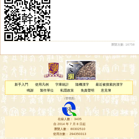
瀏覽次數: 16758
新手入門
使用凡例
字庫統計
隨機漢字
最近被搜索的漢字
鳴謝
製作單位
私隱政策
免責聲明
意見簿
（
管理員
）
在線人數： 3435
自 2014 年 7 月 8 日起
瀏覽人數： 80302510
使用次數： 294350313