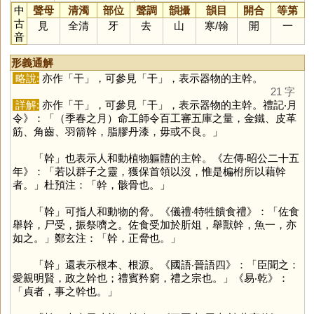
中
聲母
清濁
部位
聲調
韻攝
韻目
開合
等第
古
見
全清
牙
去
山
寒
/
翰
開
一
音
形義通解
略說:
亦作「
干
」，可參見「
干
」，表示器物的主幹。
21 字
詳解:
亦作「
干
」，可參見「
干
」，表示器物的主幹。禮記‧月
令》：「（季春之月）命工師令百工審五庫之量，金鐵、皮革
筋、角齒、羽箭幹，脂膠丹漆，毋或不良。」
「
幹
」也表示人和動植物軀體的主幹。《左傳‧昭公二十五
年》：「若以群子之靈，獲保首領以沒，惟是楄柎所以藉幹
者。」杜預注：「幹，骸骨也。」
「
幹
」可指人和動物的脅。《儀禮‧特牲饋食禮》：「佐食
舉幹，尸受，振祭嚌之。佐食受加於肵俎，舉獸幹，魚一，亦
如之。」鄭玄注：「幹，正脅也。」
「
幹
」還表示根本、根源。《國語‧晉語四》：「臣聞之：
愛親明賢，政之幹也；禮賓矜窮，禮之宗也。」《易‧乾》：
「貞者，事之幹也。」