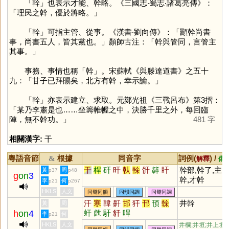
「
幹
」也表示才能、幹略。《三國志‧蜀志‧諸葛亮傳》：
「理民之幹，優於將略。」
「
幹
」可指主管、從事。《漢書‧劉向傳》：「顯幹尚書
事，尚書五人，皆其黨也。」顏師古注：「幹與管同，言管主
其事。」
事務、事情也稱「
幹
」。宋蘇軾《與滕達道書》之五十
九：「甘子已拜賜矣，北方有幹，幸示諭。」
「
幹
」亦表示建立、求取。元鄭光祖《三戰呂布》第3摺：
「某乃李肅是也……坐籌帷幄之中，決勝千里之外，每回臨
陣，無不幹功。」
481 字
相關漢字:
干
粵語音節
根據
同音字
詞例(
) /
&
解釋
備
干
桿
矸
旰
倝
榦
骭
簳
盰
幹部,幹了,主
黃
周
p37
p48
g
on
3
幹,才幹
李
何
p21
p267
HKLS
人文
同聲同韻
同韻同調
同聲同調
汗
寒
韓
鼾
邯
犴
邗
頇
榦
井幹
黃
周
h
on
4
虷
甝
馯
豻
哻
李
何
p21
HKLS
人文
井欄;井垣;井上垣