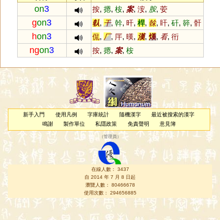
on
3
按
,
摁
,
桉
,
案
,
洝
,
胺
,
荌
g
on
3
倝
,
干
,
幹
,
旰
,
桿
,
榦
,
盰
,
矸
,
簳
,
骭
h
on
3
侃
,
厂
,
厈
,
暵
,
漢
,
熯
,
看
,
衎
ng
on
3
按
,
摁
,
案
,
桉
新手入門
使用凡例
字庫統計
隨機漢字
最近被搜索的漢字
鳴謝
製作單位
私隱政策
免責聲明
意見簿
（
管理員
）
在線人數： 3437
自 2014 年 7 月 8 日起
瀏覽人數： 80466678
使用次數： 294656885