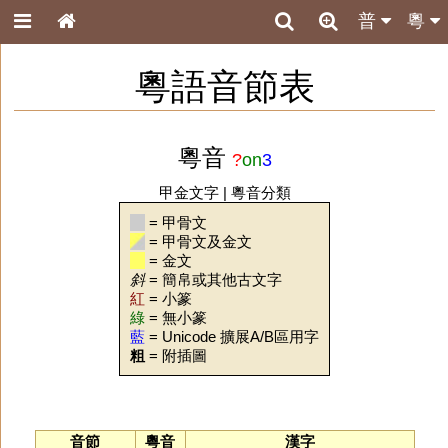
普
粵
粵語音節表
粵音
?
on
3
甲金文字
|
粵音分類
= 甲骨文
= 甲骨文及金文
= 金文
斜
= 簡帛或其他古文字
紅
= 小篆
綠
= 無小篆
藍
= Unicode 擴展A/B區用字
粗
= 附插圖
音節
粵音
漢字