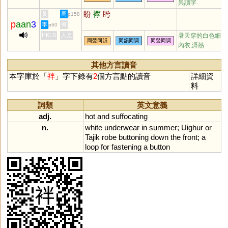
異讀字
盼
襻
盻
黃
周
p158
p
aan
3
李
何
p60
HKLS
人文
暑天穿的白色細葛
同聲同韻
同韻同調
同聲同調
內衣;溽熱
其他方言讀音
本字庫於「
袢
」字下錄有
2
個方言點的讀音
詳細資
料
詞類
英文意義
adj.
hot
and
suffocating
n.
white
underwear
in
summer
;
Uighur
or
Tajik
robe
buttoning
down
the
front
;
a
loop
for
fastening
a
button