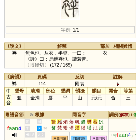
字例:
1/1
《說文》
解釋
部居
相關異體
袢
無色也。从衣，半聲。一曰：
衣
《詩》曰：是紲袢也。讀若普。
〔博幔切〕
(172 / 169)
《廣韻》
頁碼
反切
註解
袢
114
附袁
中
聲母
清濁
部位
聲調
韻攝
韻目
開合
等第
古
並
全濁
唇
平
山
元
/
元
合
三
音
粵語音節
根據
同音字
詞例(
) /
&
解釋
備
繁
凡
煩
藩
帆
礬
樊
蕃
釩
黃
周
蘩
梵
蟠
璠
燔
繙
墦
氾
蹯
f
aan
4
李
何
p36
蠜
羳
薠
膰
颿
瀿
笲
軓
鐇
f
aan
4
HKLS
人文
「袢
」的
同聲同韻
同韻同調
同聲同調
鷭
汎
瀪
勫
杋
柉
籵