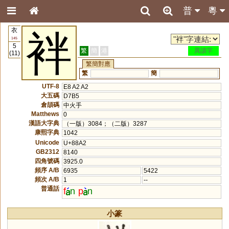
普
粵
衣
袢
145
5
繁
簡
港
異讀字
(11)
繁簡對應
繁
簡
UTF-8
E8 A2 A2
大五碼
D7B5
倉頡碼
中火手
Matthews
0
漢語大字典
（一版）3084；（二版）3287
康熙字典
1042
Unicode
U+88A2
GB2312
8140
四角號碼
3925.0
頻序 A/B
6935
5422
頻次 A/B
1
--
普通話
f
n
p
n
小篆