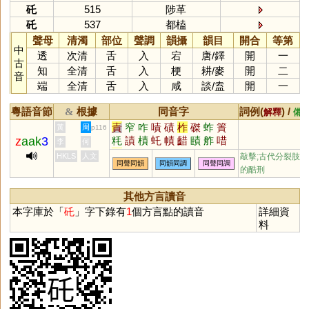
矺
515
陟革
矺
537
都榼
聲母
清濁
部位
聲調
韻攝
韻目
開合
等第
中
透
次清
舌
入
宕
唐
/
鐸
開
一
古
知
全清
舌
入
梗
耕
/
麥
開
二
音
端
全清
舌
入
咸
談
/
盍
開
一
粵語音節
根據
同音字
詞例(
) /
&
解釋
備
責
窄
咋
嘖
磧
柞
磔
蚱
簀
黃
周
p116
z
aak
3
粍
謮
樍
虴
幘
齰
賾
舴
唶
李
何
迮
岝
笮
HKLS
人文
敲擊;古代分裂肢體
同聲同韻
同韻同調
同聲同調
的酷刑
其他方言讀音
本字庫於「
矺
」字下錄有
1
個方言點的讀音
詳細資
料