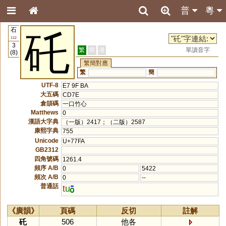
普
粵
石
矺
112
3
繁
簡
港
單讀音字
(8)
繁簡對應
繁
簡
UTF-8
E7 9F BA
大五碼
CD7E
倉頡碼
一口竹心
Matthews
0
漢語大字典
（一版）2417；（二版）2587
康熙字典
755
Unicode
U+77FA
GB2312
四角號碼
1261.4
頻序 A/B
0
5422
頻次 A/B
0
--
普通話
t
u
《廣韻》
頁碼
反切
註解
矺
506
他各