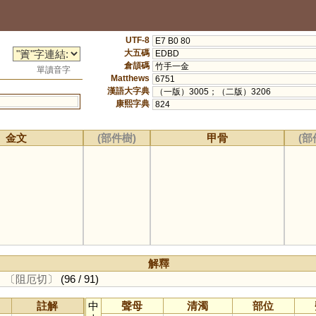
UTF-8
E7 B0 80
大五碼
EDBD
倉頡碼
竹手一金
單讀音字
Matthews
6751
漢語大字典
（一版）3005；（二版）3206
康熙字典
824
金文
(部件樹)
甲骨
(部
解釋
。
〔阻厄切〕
(96 / 91)
註解
中
聲母
清濁
部位