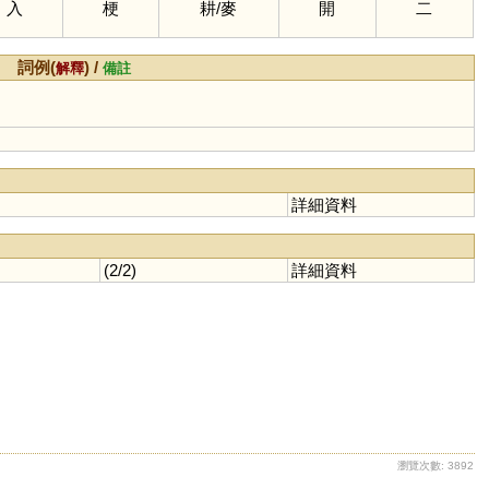
入
梗
耕
/
麥
開
二
詞例(
) /
解釋
備註
詳細資料
(2/2)
詳細資料
瀏覽次數: 3892