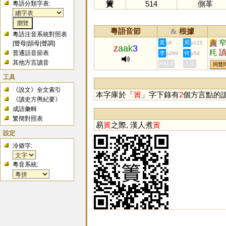
簀
514
側革
粵語分類字表:
粵語音節
根據
&
粵語注音系統對照表
責
黃
周
[
聲母
|
韻母
|
聲調
]
p8
p125
z
aak
3
粍
普通話音節表
李
何
p299
p54
矺
其他方言讀音
HKLS
人文
同聲
工具
《說文》全文索引
本字庫於「
簀
」字下錄有
2
個方言點的
《讀史方輿紀要》
成語彙輯
繁簡對照表
易
簀
之際, 漢人煮
簀
設定
冷僻字:
粵音系統: