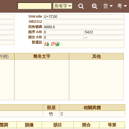
普
粵
Unicode
U+7C00
GB2312
四角號碼
8880.6
頻序 A/B
0
5422
頻次 A/B
0
--
普通話
z
zh
i
件樹)
簡帛文字
其他
部居
相關異體
竹
𥴹
聲調
韻攝
韻目
開合
等第