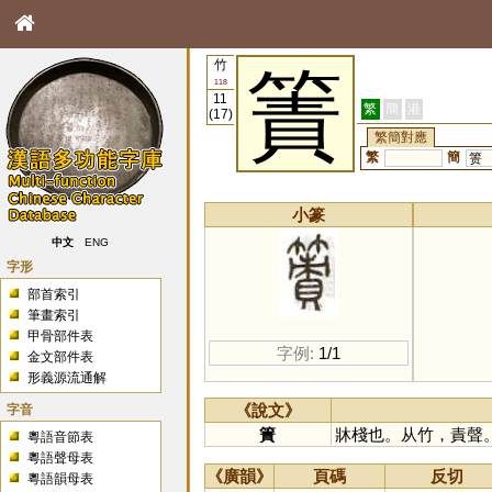
竹
簀
118
11
繁
簡
港
(17)
繁簡對應
繁
簡
箦
小篆
中文
ENG
字形
部首索引
筆畫索引
甲骨部件表
字例:
1/1
金文部件表
形義源流通解
字音
《說文》
簀
牀棧也。从竹，責聲
粵語音節表
粵語聲母表
《廣韻》
頁碼
反切
粵語韻母表