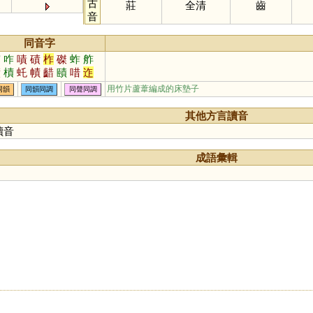
古
莊
全清
齒
音
同音字
窄
咋
嘖
磧
柞
磔
蚱
舴
謮
樍
虴
幘
齰
賾
唶
迮
岝
笮
用竹片蘆葦編成的床墊子
同韻
同韻同調
同聲同調
其他方言讀音
讀音
成語彙輯