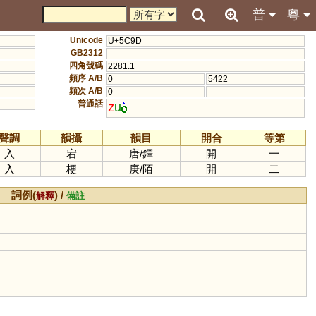
普
粵
Unicode
U+5C9D
GB2312
四角號碼
2281.1
頻序 A/B
0
5422
頻次 A/B
0
--
普通話
z
u
聲調
韻攝
韻目
開合
等第
入
宕
唐
/
鐸
開
一
入
梗
庚
/
陌
開
二
詞例(
) /
解釋
備註