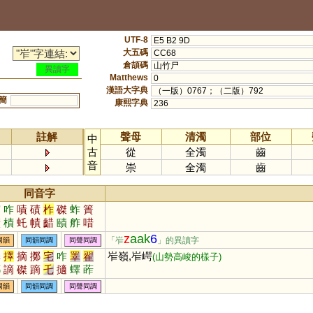
UTF-8
E5 B2 9D
大五碼
CC68
倉頡碼
山竹尸
異讀字
Matthews
0
漢語大字典
（一版）0767；（二版）792
簡
康熙字典
236
註解
聲母
清濁
部位
中
古
從
全濁
齒
音
崇
全濁
齒
同音字
窄
咋
嘖
磧
柞
磔
蚱
簀
謮
樍
虴
幘
齰
賾
舴
唶
矺
笮
z
aak
6
「岝
」的異讀字
同韻
同韻同調
同聲同調
澤
擇
摘
擲
宅
咋
睪
翟
岝嶺,岝崿
(山勢高峻的樣子)
躑
謫
磔
蹢
乇
擿
蠌
葃
雿
齰
矠
賾
襗
檡
烢
同韻
同韻同調
同聲同調