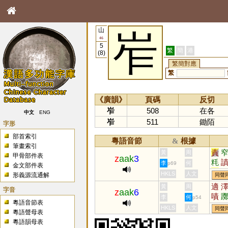
山
岝
46
5
繁
簡
港
(8)
繁簡對應
繁
《廣韻》
頁碼
反切
岝
508
在各
中文
ENG
岝
511
鋤陌
字形
部首索引
粵語音節
根據
&
筆畫索引
責
黃
周
甲骨部件表
z
aak
3
粍
李
何
p69
金文部件表
迮
HKLS
人文
形義源流通解
同聲
適
黃
周
字音
z
aak
6
嘖
李
何
p54
粵語音節表
鸅
HKLS
人文
同聲
粵語聲母表
粵語韻母表