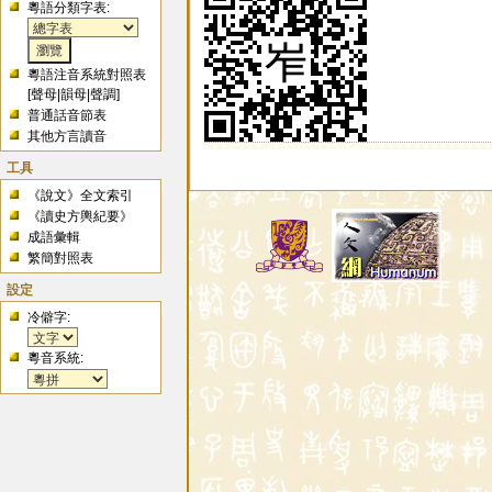
粵語分類字表:
粵語注音系統對照表
[
聲母
|
韻母
|
聲調
]
普通話音節表
其他方言讀音
工具
《說文》全文索引
《讀史方輿紀要》
成語彙輯
繁簡對照表
設定
冷僻字:
粵音系統: