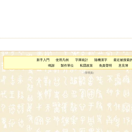
新手入門
使用凡例
字庫統計
隨機漢字
最近被搜索
鳴謝
製作單位
私隱政策
免責聲明
意見簿
（
管理員
）