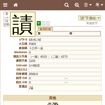
普
粵
言
謮
149
11
繁
簡
港
單讀音字
(18)
繁簡對應
繁
簡
UTF-8
E8 AC AE
大五碼
F0E9
倉頡碼
卜口手一金
Matthews
0
漢語大字典
（一版）4010；（二版）4273
康熙字典
1105
Unicode
U+8B2E
GB2312
四角號碼
0568.6
頻序 A/B
0
--
頻次 A/B
0
--
普通話
z
其他