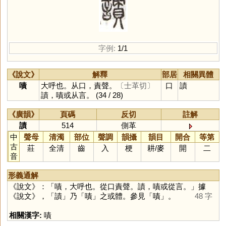
字例:
1/1
《說文》
解釋
部居
相關異體
嘖
大呼也。从口，責聲。
〔士革切〕
口
謮
謮，嘖或从言。
(34 / 28)
《廣韻》
頁碼
反切
註解
謮
514
側革
中
聲母
清濁
部位
聲調
韻攝
韻目
開合
等第
古
莊
全清
齒
入
梗
耕
/
麥
開
二
音
形義通解
《說文》：「嘖，大呼也。從口責聲。謮，嘖或從言。」據
《說文》，「
謮
」乃「
嘖
」之或體。參見「
嘖
」。
48 字
相關漢字:
嘖