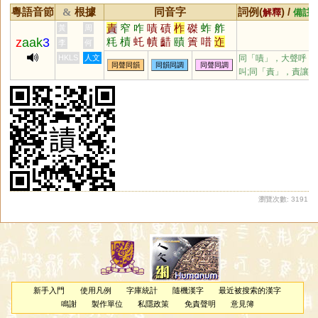
粵語音節
根據
同音字
詞例(
) /
&
解釋
備註
責
窄
咋
嘖
磧
柞
磔
蚱
舴
黃
周
z
aak
3
粍
樍
虴
幘
齰
賾
簀
唶
迮
李
何
矺
岝
笮
HKLS
人文
同「
嘖
」，大聲呼
同聲同韻
同韻同調
同聲同調
叫;同「
責
」，責讓
瀏覽次數: 3191
新手入門
使用凡例
字庫統計
隨機漢字
最近被搜索的漢字
鳴謝
製作單位
私隱政策
免責聲明
意見簿