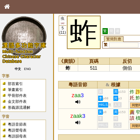
虫
蚱
142
5
繁
簡
港
(11)
繁簡對應
繁
《廣韻》
頁碼
反切
蚱
511
側伯
中文
ENG
字形
部首索引
粵語音節
根據
&
筆畫索引
炸
黃
周
p153
z
aa
3
甲骨部件表
奼
李
何
p68
p3
金文部件表
笮
HKLS
人文
范
同聲
形義源流通解
責
黃
周
p8
p153
z
aak
3
字音
謮
李
何
矺
粵語音節表
HKLS
人文
同聲
粵語聲母表
粵語韻母表