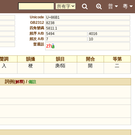
普
粵
Unicode
U+86B1
GB2312
8238
四角號碼
5811.1
頻序 A/B
5494
4016
頻次 A/B
7
10
普通話
zh
聲調
韻攝
韻目
開合
等第
入
梗
庚
/
陌
開
二
詞例(
) /
解釋
備註