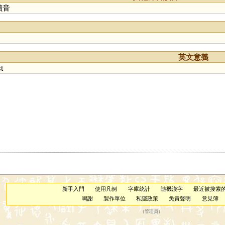
讀音
英文意義
t
新手入門
使用凡例
字庫統計
隨機漢字
最近被搜索
鳴謝
製作單位
私隱政策
免責聲明
意見簿
（
管理員
）