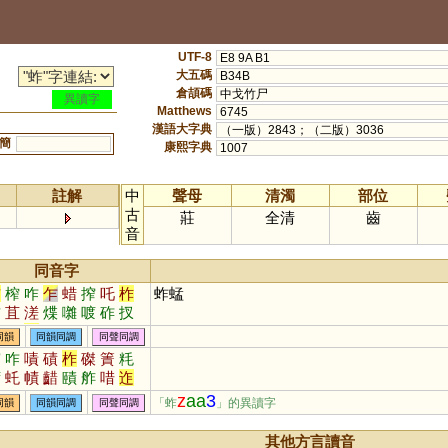
UTF-8
E8 9A B1
大五碼
B34B
倉頡碼
中戈竹尸
異讀字
Matthews
6745
漢語大字典
（一版）2843；（二版）3036
簡
康熙字典
1007
註解
中
聲母
清濁
部位
古
莊
全清
齒
音
同音字
詐
榨
咋
乍
蜡
搾
吒
柞
蚱蜢
鮓
苴
溠
煠
囃
喥
砟
扠
醡
苲
奓
厏
痄
同韻
同韻同調
同聲同調
窄
咋
嘖
磧
柞
磔
簀
粍
樍
虴
幘
齰
賾
舴
唶
迮
岝
笮
z
aa
3
「蚱
」的異讀字
同韻
同韻同調
同聲同調
其他方言讀音