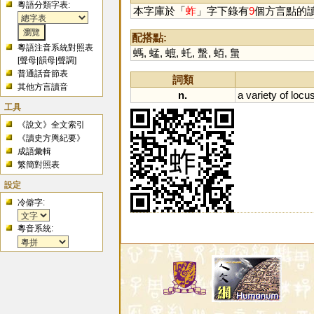
粵語分類字表:
本字庫於「
蚱
」字下錄有
9
個方言點的
配搭點:
粵語注音系統對照表
螞
,
蜢
,
蟅
,
虴
,
蟿
,
蛨
,
蛗
[
聲母
|
韻母
|
聲調
]
普通話音節表
詞類
其他方言讀音
n.
a
variety
of
locus
工具
《說文》全文索引
《讀史方輿紀要》
成語彙輯
繁簡對照表
設定
冷僻字:
粵音系統: