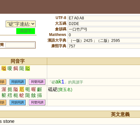
UTF-8
E7 A0 A8
大五碼
D2DE
倉頡碼
一口竹尸弓
異讀字
Matthews
0
漢語大字典
（一版）2425；（二版）2595
簡
康熙字典
757
同音字
噫
嗌
嗄
餲
阨
賹
ak
1
「砨
」的異讀字
同韻
同韻同調
同聲同調
啞
渥
扼
隘
厄
呃
喔
齷
砥砨
(寶玉名)
蚅
豟
殕
枙
軶
阨
餩
搹
搤
腛
同韻
同韻同調
同聲同調
英文意義
s
stone