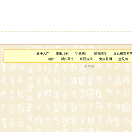
新手入門
使用凡例
字庫統計
隨機漢字
最近被搜索
鳴謝
製作單位
私隱政策
免責聲明
意見簿
（
管理員
）