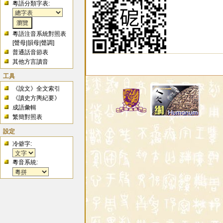
粵語分類字表:
粵語注音系統對照表
[
聲母
|
韻母
|
聲調
]
普通話音節表
其他方言讀音
工具
《說文》全文索引
《讀史方輿紀要》
成語彙輯
繁簡對照表
設定
冷僻字:
粵音系統: