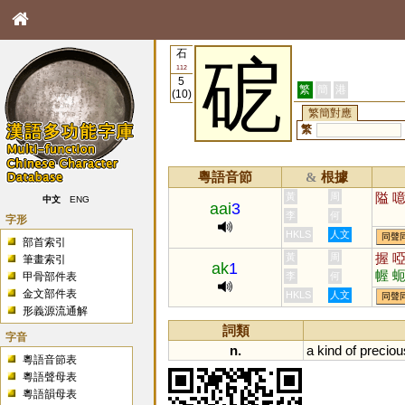
石
砨
112
5
繁
簡
港
(10)
繁簡對應
繁
粵語音節
根據
&
隘
黃
周
中文
ENG
aai
3
李
何
字形
HKLS
人文
同聲
部首索引
握
黃
周
筆畫索引
ak
1
幄
甲骨部件表
李
何
偓
金文部件表
HKLS
人文
同聲
形義源流通解
詞類
字音
n.
a
kind
of
preciou
粵語音節表
粵語聲母表
粵語韻母表