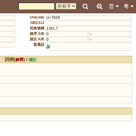
普
粵
Unicode
U+7828
GB2312
四角號碼
1361.7
頻序 A/B
0
--
頻次 A/B
0
--
普通話
i
詞例(
) /
解釋
備註