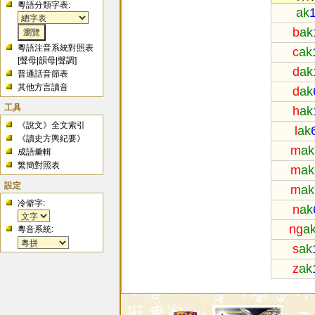
粵語分類字表:
ak
b
ak
粵語注音系統對照表
c
ak
[
聲母
|
韻母
|
聲調
]
d
ak
普通話音節表
其他方言讀音
d
ak
工具
h
ak
《說文》全文索引
l
ak
《讀史方輿紀要》
m
ak
成語彙輯
繁簡對照表
m
ak
設定
m
ak
冷僻字:
n
ak
ng
a
粵音系統:
s
ak
z
ak