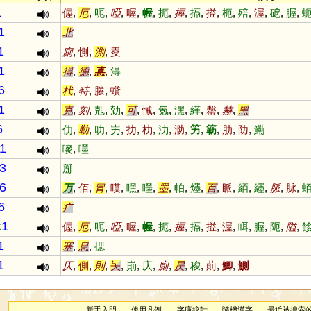
1
偓
,
厄
,
呃
,
啞
,
喔
,
幄
,
扼
,
握
,
搹
,
搤
,
枙
,
殕
,
渥
,
砨
,
腛
,
1
北
1
廁
,
惻
,
測
,
畟
1
得
,
德
,
惪
,
淂
6
杙
,
特
,
螣
,
蟘
1
克
,
刻
,
剋
,
勀
,
可
,
悈
,
氪
,
潶
,
緙
,
罊
,
赫
,
黑
6
仂
,
勒
,
叻
,
屴
,
扐
,
朸
,
氻
,
泐
,
竻
,
簕
,
肋
,
阞
,
鰳
1
嘜
,
嚜
3
掰
6
万
,
佰
,
冒
,
嗼
,
嘿
,
嚜
,
墨
,
帕
,
爅
,
百
,
眽
,
絔
,
纆
,
脈
,
脉
,
6
疒
k
1
偓
,
厄
,
呃
,
啞
,
喔
,
幄
,
扼
,
握
,
搹
,
搤
,
渥
,
眲
,
腛
,
阨
,
隘
,
1
塞
,
息
,
揌
1
仄
,
側
,
則
,
夨
,
崱
,
庂
,
廁
,
昃
,
稄
,
萴
,
鯽
,
鰂
新手入門
使用凡例
字庫統計
隨機漢字
最近被搜索