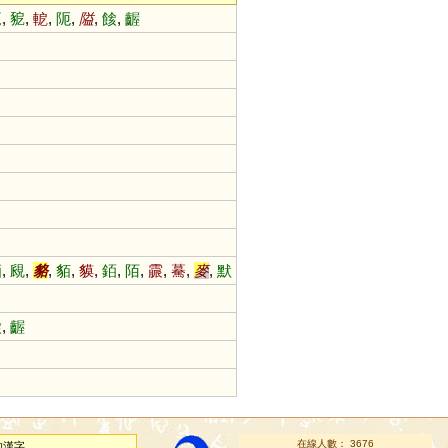
蚅
,
豟
,
軶
,
阨
,
隘
,
餩
,
齷
蛨
,
覛
,
貉
,
貊
,
貘
,
銆
,
陌
,
霢
,
驀
,
麥
,
默
餩
,
齷
在線人數： 3676
的漢字