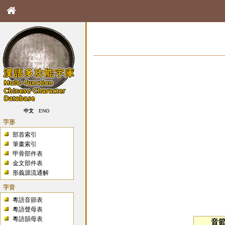
中文
ENG
字形
部首索引
筆畫索引
甲骨部件表
金文部件表
形義源流通解
字音
粵語音節表
粵語聲母表
粵語韻母表
音