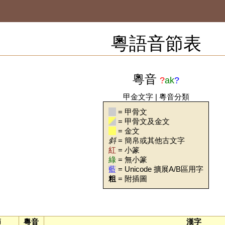
粵語音節表
粵音
?
ak
?
甲金文字
|
粵音分類
= 甲骨文
= 甲骨文及金文
= 金文
斜
= 簡帛或其他古文字
紅
= 小篆
綠
= 無小篆
藍
= Unicode 擴展A/B區用字
粗
= 附插圖
節
粵音
漢字