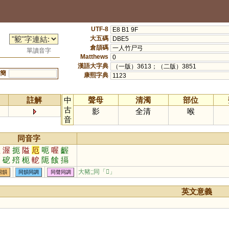
UTF-8
E8 B1 9F
大五碼
DBE5
倉頡碼
一人竹尸弓
單讀音字
Matthews
0
漢語大字典
（一版）3613；（二版）3851
簡
康熙字典
1123
註解
中
聲母
清濁
部位
古
影
全清
喉
音
同音字
啞
渥
扼
隘
厄
呃
喔
齷
蚅
砨
殕
枙
軶
阨
餩
搹
搤
腛
大豬;;同「
𧱒
」
同韻
同韻同調
同聲同調
英文意義