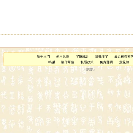
新手入門
使用凡例
字庫統計
隨機漢字
最近被搜索
鳴謝
製作單位
私隱政策
免責聲明
意見簿
（
管理員
）