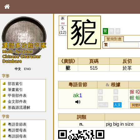
豕
豟
152
5
繁
簡
港
(12)
繁簡對應
繁
《廣韻》
頁碼
反切
豟
515
於革
中文
ENG
字形
部首索引
粵語音節
根據
&
筆畫索引
握
黃
周
ak
1
甲骨部件表
幄
李
何
金文部件表
偓
HKLS
人文
同聲
形義源流通解
字音
詞類
n.
pig
big
in
size
粵語音節表
粵語聲母表
粵語韻母表