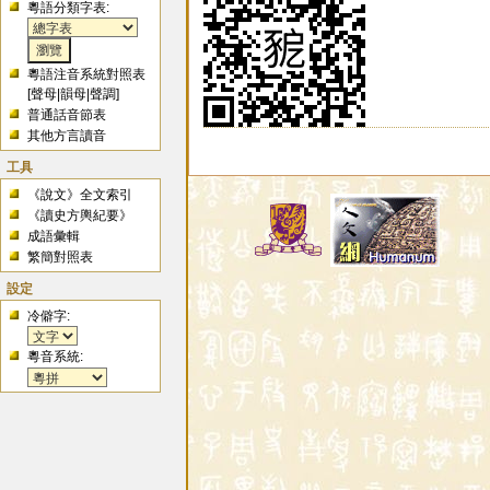
粵語分類字表:
粵語注音系統對照表
[
聲母
|
韻母
|
聲調
]
普通話音節表
其他方言讀音
工具
《說文》全文索引
《讀史方輿紀要》
成語彙輯
繁簡對照表
設定
冷僻字:
粵音系統: