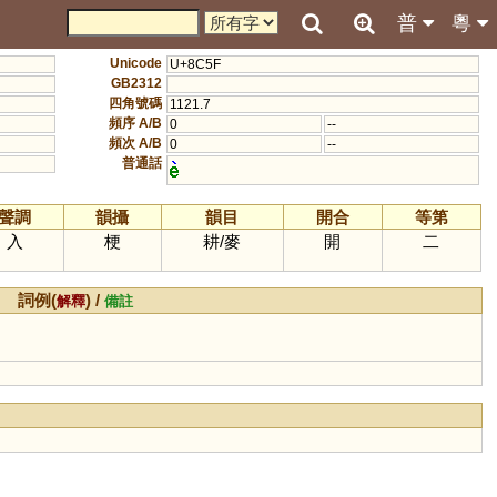
普
粵
Unicode
U+8C5F
GB2312
四角號碼
1121.7
頻序 A/B
0
--
頻次 A/B
0
--
普通話
聲調
韻攝
韻目
開合
等第
入
梗
耕
/
麥
開
二
詞例(
) /
解釋
備註