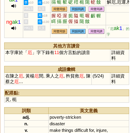
搹
蚅
豟
砨
殕
枙
阨
軶
餩
解厄,厄運,矜
李
何
p10
p130
偓
搤
腛
救厄
HKLS
人文
同聲同韻
同韻同調
同聲同調
握
啞
渥
扼
隘
呃
喔
齷
幄
黃
周
p18
眲
搹
腛
偓
搤
阨
餩
ng
ak
1
李
何
p130
ak
1
HKLS
人文
「厄
」的
同聲同韻
同韻同調
同聲同調
字
其他方言讀音
本字庫於「
厄
」字下錄有
11
個方言點的讀音
詳細資
料
成語彙輯
在陳之
厄
, 黃楊
厄
閏, 乘人之
厄
, 矜貧救
厄
, 陳
(5/24)
詳細資
蔡之
厄
…
料
配搭點:
災
,
枙
詞類
英文意義
adj.
poverty
-
stricken
n.
disaster
v.
make
things
difficult
for
,
injure
,