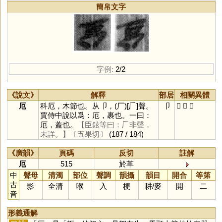
簡帛文字
字例:
2/2
《說文》
解釋
部居
相關異體
厄
科厄，木節也。从卩，(厂)[𠂆]聲。
卩
𠂘
𢀴
𠂬
賈侍中說以爲：厄，裹也。一曰：
厄，蓋也。
【臣鉉等曰：𠂆非聲，
未詳。】
〔五果切〕
(187 / 184)
《廣韻》
頁碼
反切
註解
厄
515
於革
中
聲母
清濁
部位
聲調
韻攝
韻目
開合
等第
古
影
全清
喉
入
梗
耕
/
麥
開
二
音
形義通解