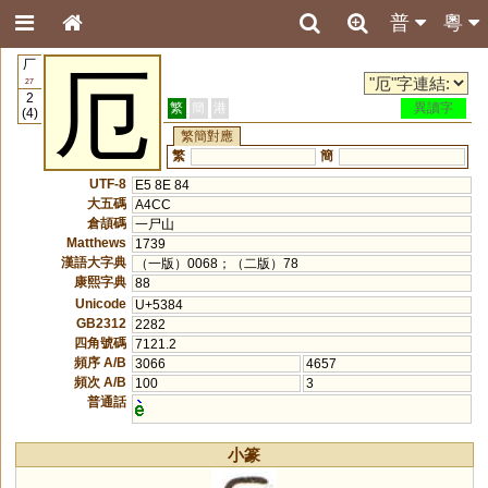
普
粵
厂
厄
27
2
繁
簡
港
異讀字
(4)
繁簡對應
繁
簡
UTF-8
E5 8E 84
大五碼
A4CC
倉頡碼
一尸山
Matthews
1739
漢語大字典
（一版）0068；（二版）78
康熙字典
88
Unicode
U+5384
GB2312
2282
四角號碼
7121.2
頻序 A/B
3066
4657
頻次 A/B
100
3
普通話
小篆