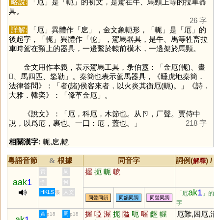
略說:
「
厄
」是「
軛
」的初文，是駕在牛、馬頸上等的拉車器
具。
26 字
詳解:
「
厄
」異體作「
戹
」，金文象軛形，「
軛
」是「
厄
」的
後起字，「
軛
」異體作「
軶
」，駕馬器具，是牛、馬等牲畜拉
車時駕在頸上的器具，一邊繫於轅前橫木，一邊架於馬頸。
金文用作本義，表示駕馬工具，彔伯簋：「金厄(軛)、畫
𩌏、馬四匹、鋚勒」。秦簡也表示駕馬器具，《睡虎地秦簡．
法律答問》：「者(諸)侯客來者，以火炎其衡厄(軛)。」《詩．
大雅．韓奕》：「鞗革金厄」。
《說文》：「厄，科厄，木節也。从卪，厂聲。賈侍中
說，以爲厄，裹也。一曰：厄，蓋也。」
218 字
相關漢字:
軛
,
戹
,
軶
粵語音節
根據
同音字
詞例(
) /
&
解釋
握
扼
軛
軶
黃
周
aak
1
李
何
ak
1
HKLS
人文
張
「厄
」的
同聲同韻
同韻同調
同聲同調
字
握
啞
渥
扼
隘
呃
喔
齷
幄
厄難,困厄,消
黃
周
p18
p18
ak
1