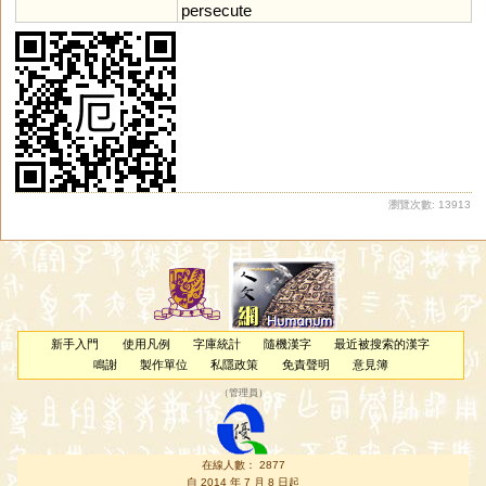
persecute
瀏覽次數: 13913
新手入門
使用凡例
字庫統計
隨機漢字
最近被搜索的漢字
鳴謝
製作單位
私隱政策
免責聲明
意見簿
（
管理員
）
在線人數： 2877
自 2014 年 7 月 8 日起