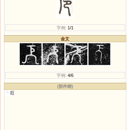
字例:
1/1
金文
字例:
4/6
(部件樹)
厄