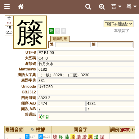
普
粵
竹
籐
118
15
繁
簡
港
單讀音字
(21)
繁簡對應
繁
簡
UTF-8
E7 B1 90
大五碼
C4F0
倉頡碼
竹月火水
Matthews
6182
漢語大字典
（一版）3028；（二版）3230
康熙字典
831
Unicode
U+7C50
GB2312
四角號碼
8823.2
頻序 A/B
5474
4231
頻次 A/B
7
7
普通話
t
ng
粵語音節
根據
同音字
詞例(
) /
&
解釋
備
騰
疼
藤
滕
螣
謄
縢
邆
揗
黃
周
p17
p126