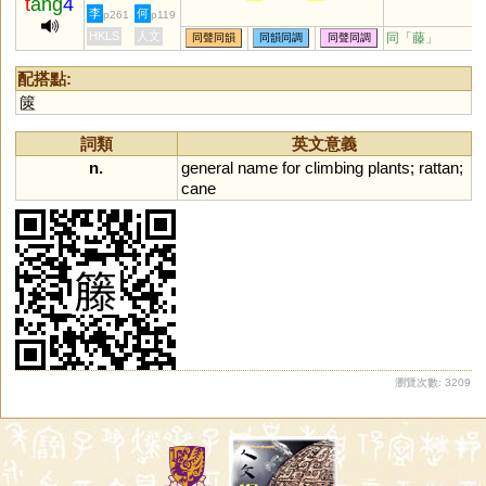
t
ang
4
李
何
p261
p119
HKLS
人文
同「
藤
」
同聲同韻
同韻同調
同聲同調
配搭點:
篋
詞類
英文意義
n.
general
name
for
climbing
plants
;
rattan
;
cane
瀏覽次數: 3209