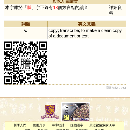
其他方言讀音
本字庫於「
謄
」字下錄有
18
個方言點的讀音
詳細資
料
詞類
英文意義
v.
copy
;
transcribe
;
to
make
a
clean
copy
of
a
document
or
text
瀏覽次數: 7363
新手入門
使用凡例
字庫統計
隨機漢字
最近被搜索的漢字