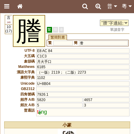
普
粵
言
謄
149
10
繁
簡
港
單讀音字
(17)
繁簡對應
繁
簡
誊
UTF-8
E8 AC 84
大五碼
C1C3
倉頡碼
月火手口
Matthews
6185
漢語大字典
（一版）2119；（二版）2273
康熙字典
1102
Unicode
U+8B04
GB2312
四角號碼
7926.1
頻序 A/B
5820
4657
頻次 A/B
5
3
普通話
t
ng
小篆