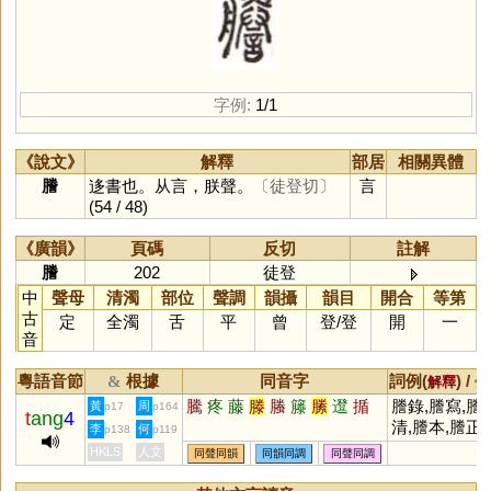
字例:
1/1
《說文》
解釋
部居
相關異體
謄
迻書也。从言，朕聲。
〔徒登切〕
言
(54 / 48)
《廣韻》
頁碼
反切
註解
謄
202
徒登
中
聲母
清濁
部位
聲調
韻攝
韻目
開合
等第
古
定
全濁
舌
平
曾
登
/
登
開
一
音
粵語音節
根據
同音字
詞例(
) /
&
解釋
備
騰
疼
藤
滕
螣
籐
縢
邆
揗
謄錄,謄寫,謄
黃
周
p17
p164
t
ang
4
清,謄本,謄正
李
何
p138
p119
HKLS
人文
同聲同韻
同韻同調
同聲同調