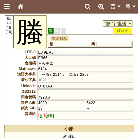
普
粵
虫
螣
142
10
繁
簡
港
破音字
(16)
繁簡對應
繁
簡
UTF-8
E8 9E A3
大五碼
EB66
倉頡碼
月火手戈
Matthews
6184
漢語大字典
（一版）2114；（二版）2267
康熙字典
1021
Unicode
U+87A3
GB2312
四角號碼
7923.6
頻序 A/B
4939
5422
頻次 A/B
13
--
普通話
t
t
ng
小篆