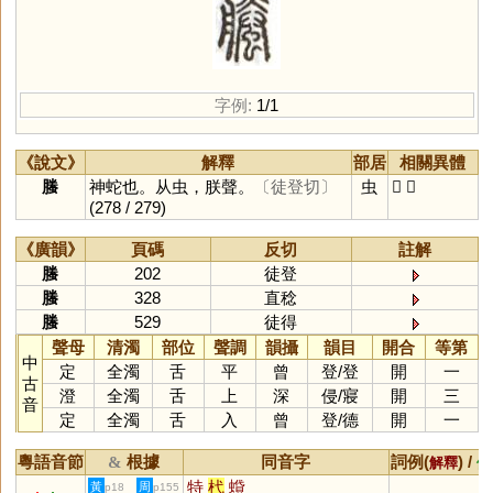
字例:
1/1
《說文》
解釋
部居
相關異體
螣
神蛇也。从虫，朕聲。
〔徒登切〕
虫
𧑥
𦢅
(278 / 279)
《廣韻》
頁碼
反切
註解
螣
202
徒登
螣
328
直稔
螣
529
徒得
聲母
清濁
部位
聲調
韻攝
韻目
開合
等第
中
定
全濁
舌
平
曾
登
/
登
開
一
古
澄
全濁
舌
上
深
侵
/
寢
開
三
音
定
全濁
舌
入
曾
登
/
德
開
一
粵語音節
根據
同音字
詞例(
) /
&
解釋
備
特
杙
蟘
黃
周
p18
p155