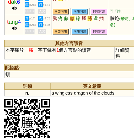
d
ak
6
李
何
p261
p131
HKLS
人文
同「
蟘
」
同聲同韻
同韻同調
同聲同調
騰
疼
藤
滕
籐
謄
縢
邆
揗
螣蛇
黃
周
(飛蛇、星
p17
p155
t
ang
4
名)
李
何
p261
p119
HKLS
人文
同聲同韻
同韻同調
同聲同調
其他方言讀音
本字庫於「
螣
」字下錄有
1
個方言點的讀音
詳細資
料
配搭點:
螟
詞類
英文意義
n.
a
wingless
dragon
of
the
clouds