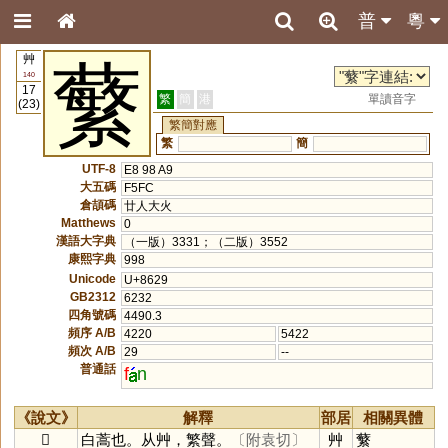
普
粵
艸
蘩
140
17
繁
簡
港
單讀音字
(23)
繁簡對應
繁
簡
UTF-8
E8 98 A9
大五碼
F5FC
倉頡碼
廿人大火
Matthews
0
漢語大字典
（一版）3331；（二版）3552
康熙字典
998
Unicode
U+8629
GB2312
6232
四角號碼
4490.3
頻序 A/B
4220
5422
頻次 A/B
29
--
普通話
f
n
《說文》
解釋
部居
相關異體
𦾴
白蒿也。从艸，繁聲。
〔附袁切〕
艸
蘩