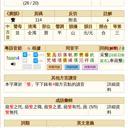
(26 / 20)
《廣韻》
頁碼
反切
註解
蘩
114
附袁
中
聲母
清濁
部位
聲調
韻攝
韻目
開合
等第
古
並
全濁
唇
平
山
元
/
元
合
三
音
粵語音節
根據
同音字
詞例(
) /
&
解釋
備
繁
凡
煩
藩
帆
礬
樊
蕃
釩
采蘩
黃
周
(詩經召南
p5
p151
f
aan
4
梵
蟠
璠
燔
繙
墦
氾
袢
蹯
,奉蘋蘩
篇名)
(婦
李
何
p36
蠜
羳
薠
膰
颿
瀿
笲
軓
鐇
女主持家務的代
HKLS
人文
同聲同韻
同韻同調
同聲同調
鷭
汎
瀪
勫
杋
柉
籵
詞)
其他方言讀音
本字庫於「
蘩
」字下錄有
4
個方言點的讀音
詳細資
料
成語彙輯
蘋
蘩
之托, 蘋
蘩
之職, 蘋
蘩
之選, 蘋
蘩
有托, 蘋
(5/5)
詳細資
蘩
無托
料
詞類
英文意義