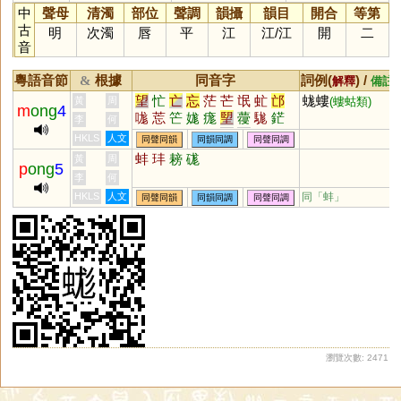
中
聲母
清濁
部位
聲調
韻攝
韻目
開合
等第
古
明
次濁
唇
平
江
江
/
江
開
二
音
粵語音節
根據
同音字
詞例(
) /
&
解釋
備註
望
忙
亡
忘
茫
芒
氓
虻
邙
蛖螻
黃
周
(螻蛄類)
m
ong
4
哤
莣
笀
娏
痝
朢
蘉
駹
鋩
李
何
硭
牻
庬
厖
甿
尨
汒
杗
HKLS
人文
同聲同韻
同韻同調
同聲同調
蚌
玤
耪
硥
黃
周
p
ong
5
李
何
HKLS
人文
同「
蚌
」
同聲同韻
同韻同調
同聲同調
瀏覽次數: 2471