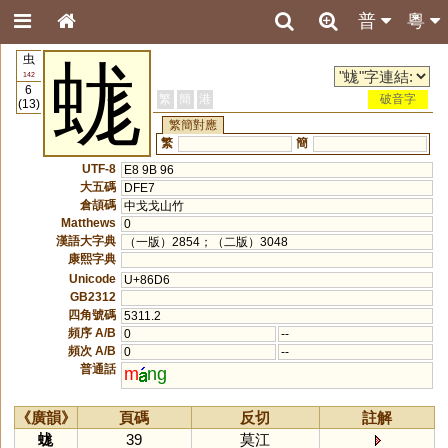
普
粵
虫
蛖
142
6
繁
簡
港
破音字
(13)
繁簡對應
繁
簡
UTF-8
E8 9B 96
大五碼
DFE7
倉頡碼
中戈戈山竹
Matthews
0
漢語大字典
（一版）2854；（二版）3048
康熙字典
Unicode
U+86D6
GB2312
四角號碼
5311.2
頻序 A/B
0
--
頻次 A/B
0
--
普通話
m
ng
《廣韻》
頁碼
反切
註解
蛖
39
莫江