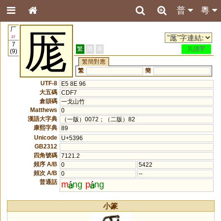
普
粵
厂
厖
27
7
繁
簡
港
異讀字
(9)
繁簡對應
繁
簡
UTF-8
E5 8E 96
大五碼
CDF7
倉頡碼
一戈山竹
Matthews
0
漢語大字典
（一版）0072；（二版）82
康熙字典
89
Unicode
U+5396
GB2312
四角號碼
7121.2
頻序 A/B
0
5422
頻次 A/B
0
--
普通話
m
ng
p
ng
小篆