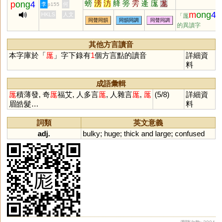
螃
滂
汸
舽
篣
雱
逄
庬
尨
p
ong
4
李
何
p155
徬
m
ong
4
HKLS
人文
「厖
同聲同韻
同韻同調
同聲同調
的異讀字
其他方言讀音
本字庫於「
厖
」字下錄有
1
個方言點的讀音
詳細資
料
成語彙輯
厖
積薄發, 奇
厖
福艾, 人多言
厖
, 人雜言
厖
,
厖
(5/8)
詳細資
眉皓髮…
料
詞類
英文意義
adj.
bulky
;
huge
;
thick
and
large
;
confused