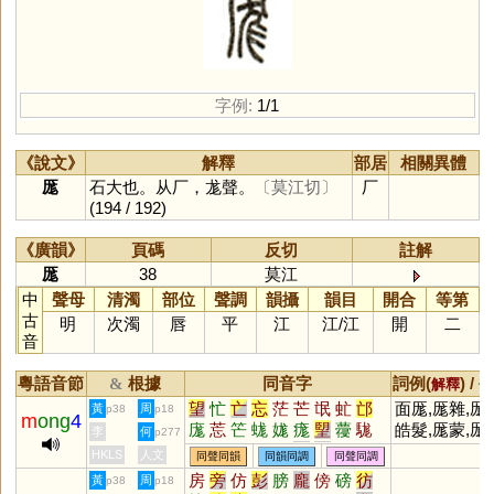
字例:
1/1
《說文》
解釋
部居
相關異體
厖
石大也。从厂，尨聲。
〔莫江切〕
厂
(194 / 192)
《廣韻》
頁碼
反切
註解
厖
38
莫江
中
聲母
清濁
部位
聲調
韻攝
韻目
開合
等第
古
明
次濁
唇
平
江
江
/
江
開
二
音
粵語音節
根據
同音字
詞例(
) /
&
解釋
備
望
忙
亡
忘
茫
芒
氓
虻
邙
面厖,厖雜,厖
黃
周
p38
p18
m
ong
4
庬
莣
笀
蛖
娏
痝
朢
蘉
駹
皓髮,厖蒙,厖
李
何
p277
鋩
硭
牻
哤
甿
尨
汒
杗
HKLS
人文
同聲同韻
同韻同調
同聲同調
房
旁
仿
彭
膀
龐
傍
磅
彷
黃
周
p38
p18