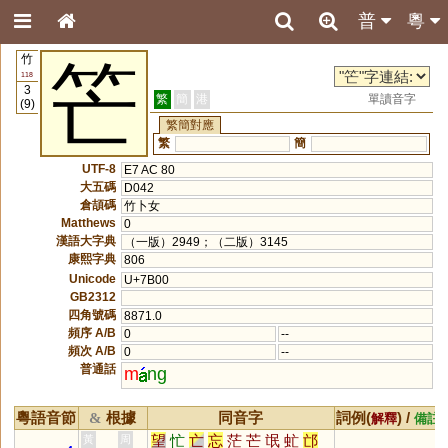
普
粵
竹
笀
118
3
繁
簡
港
單讀音字
(9)
繁簡對應
繁
簡
UTF-8
E7 AC 80
大五碼
D042
倉頡碼
竹卜女
Matthews
0
漢語大字典
（一版）2949；（二版）3145
康熙字典
806
Unicode
U+7B00
GB2312
四角號碼
8871.0
頻序 A/B
0
--
頻次 A/B
0
--
普通話
m
ng
粵語音節
根據
同音字
詞例(
) /
&
解釋
備註
望
忙
亡
忘
茫
芒
氓
虻
邙
黃
周