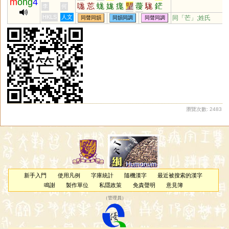
m
ong
4
哤
莣
蛖
娏
痝
朢
蘉
駹
鋩
李
何
硭
牻
庬
厖
甿
尨
汒
杗
HKLS
人文
同「
芒
」;姓氏
同聲同韻
同韻同調
同聲同調
瀏覽次數: 2483
新手入門
使用凡例
字庫統計
隨機漢字
最近被搜索的漢字
鳴謝
製作單位
私隱政策
免責聲明
意見簿
（
管理員
）