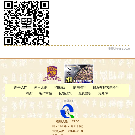
瀏覽次數: 10036
新手入門
使用凡例
字庫統計
隨機漢字
最近被搜索的漢字
鳴謝
製作單位
私隱政策
免責聲明
意見簿
（
管理員
）
在線人數： 2708
自 2014 年 7 月 8 日起
瀏覽人數： 80342818