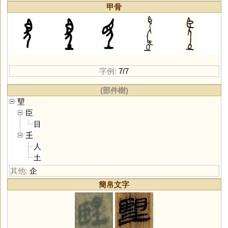
甲骨
字例:
7/7
(部件樹)
朢
臣
目
𡈼
人
土
其他:
企
簡帛文字