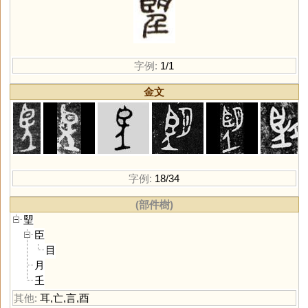
字例:
1/1
金文
字例:
18/34
(部件樹)
朢
臣
目
月
𡈼
其他:
耳
,
亡
,
言
,
酉