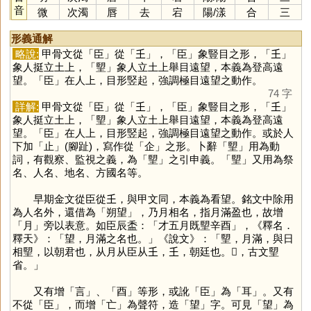
音
微
次濁
唇
去
宕
陽
/
漾
合
三
形義通解
略說:
甲骨文從「
臣
」從「
𡈼
」，「
臣
」象豎目之形，「
𡈼
」
象人挺立土上，「
朢
」象人立土上舉目遠望，本義為登高遠
望。「
臣
」在人上，目形竪起，強調極目遠望之動作。
74 字
詳解:
甲骨文從「
臣
」從「
𡈼
」，「
臣
」象豎目之形，「
𡈼
」
象人挺立土上，「
朢
」象人立土上舉目遠望，本義為登高遠
望。「
臣
」在人上，目形竪起，強調極目遠望之動作。或於人
下加「
止
」(腳趾)，寫作從「
企
」之形。卜辭「
朢
」用為動
詞，有觀察、監視之義，為「
朢
」之引申義。「
朢
」又用為祭
名、人名、地名、方國名等。
早期金文從臣從𡈼，與甲文同，本義為看望。銘文中除用
為人名外，還借為「朔望」，乃月相名，指月滿盈也，故增
「
月
」旁以表意。如臣辰盉：「才五月既朢辛酉」，《釋名．
釋天》：「望，月滿之名也。」《說文》：「朢，月滿，與日
相朢，以朝君也，从月从臣从𡈼，𡈼，朝廷也。𦣠，古文朢
省。」
又有增「
言
」、「
酉
」等形，或訛「
臣
」為「
耳
」。又有
不從「
臣
」，而增「
亡
」為聲符，造「
望
」字。可見「
望
」為