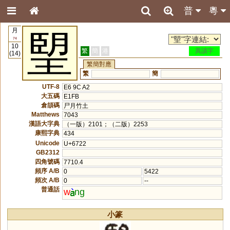
普
粵
月
朢
74
10
繁
簡
港
異讀字
(14)
繁簡對應
繁
簡
UTF-8
E6 9C A2
大五碼
E1FB
倉頡碼
尸月竹土
Matthews
7043
漢語大字典
（一版）2101；（二版）2253
康熙字典
434
Unicode
U+6722
GB2312
四角號碼
7710.4
頻序 A/B
0
5422
頻次 A/B
0
--
普通話
w
ng
小篆