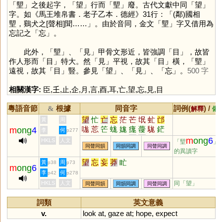
「
朢
」之後起字，「
望
」行而「
朢
」廢。古代文獻中同「
望
」
字。如《馬王堆帛書．老子乙本．德經》31行：「(鄰)國相
朢，鷄犬之[聲相]聞……」。由於音同，金文「
朢
」字又借用為
忘記之「
忘
」。
此外，「
朢
」、「
見
」甲骨文形近，皆強調「
目
」，故皆
作人形而「
目
」特大。然「
見
」平視，故其「
目
」橫，「
朢
」
遠視，故其「
目
」豎。參見「
望
」、「
見
」、「
忘
」。
500 字
相關漢字:
臣
,
𡈼
,
止
,
企
,
月
,
言
,
酉
,
耳
,
亡
,
望
,
忘
,
見
,
目
粵語音節
根據
同音字
詞例(
) /
&
解釋
備
望
忙
亡
忘
茫
芒
氓
虻
邙
黃
周
哤
莣
笀
蛖
娏
痝
蘉
駹
鋩
m
ong
4
李
何
p277
硭
牻
庬
厖
甿
尨
汒
杗
m
ong
6
HKLS
人文
「朢
」
同聲同韻
同韻同調
同聲同調
的異讀字
望
忘
妄
莽
盳
黃
周
p38
p73
m
ong
6
李
何
p42
p278
HKLS
人文
同「
望
」
同聲同韻
同韻同調
同聲同調
詞類
英文意義
v.
look
at
,
gaze
at
;
hope
,
expect