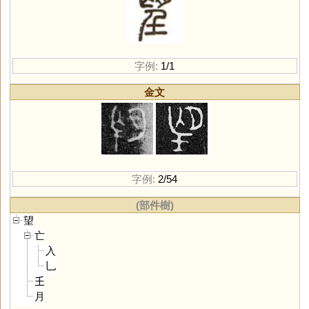
字例:
1/1
金文
字例:
2/54
(部件樹)
望
亡
入
乚
𡈼
月