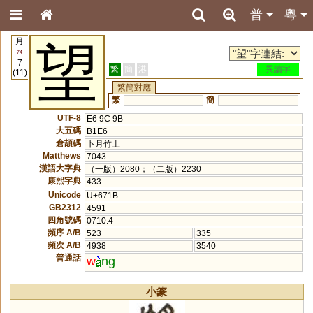
普
粵
月
望
74
7
繁
簡
港
異讀字
(11)
繁簡對應
繁
簡
UTF-8
E6 9C 9B
大五碼
B1E6
倉頡碼
卜月竹土
Matthews
7043
漢語大字典
（一版）2080；（二版）2230
康熙字典
433
Unicode
U+671B
GB2312
4591
四角號碼
0710.4
頻序 A/B
523
335
頻次 A/B
4938
3540
普通話
w
ng
小篆