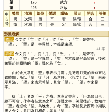
望
176
武方
望
426
巫放
聲母
清濁
部位
聲調
韻攝
韻目
開合
等第
中
古
明
次濁
唇
平
宕
陽
/
陽
合
三
音
微
次濁
唇
去
宕
陽
/
漾
合
三
形義通解
略說:
金文從「
亡
」從「
月
」從「
𡈼
」，「
亡
」是聲符。
「
望
」、「
朢
」是一字異體，本義是遠望。
41 字
詳解:
金文從「
亡
」從「
月
」從「
𡈼
」，「
亡
」是聲符。
「
望
」、「
朢
」是一字異體，「
朢
」的本義是登高望遠，後來
象豎起的眼睛的「
臣
」聲化為「
亡
」。
由於金文常用「
朢
」來表示月滿，是透過月亮的圓缺來紀
錄時間，所以「
朢
」從「
月
」為意符。《說文》以「
朢
」來表
示月滿，「
望
」來表示希望，其實「
朢
」、「
望
」本來是一
字。
從「
土
」者為「
𡈼
」之省。李孝定曾言：「臣為豎目形，
絕不可省，作字者任意為之耳，形聲之字，例屬後起，故知作
「
望
」者必較「
朢
」為晚出。」考「
望
」字始見於西周中期以
後之金文，多用為月相名，參見「
朢
」。