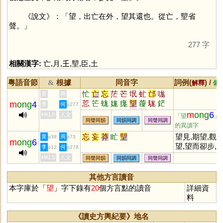
《說文》：「望，出亡在外，望其還也。從亡，朢省
聲。」
277 字
相關漢字:
亡
,
月
,
𡈼
,
朢
,
臣
,
土
粵語音節
根據
同音字
詞例(
) /
&
解釋
備
忙
亡
忘
茫
芒
氓
虻
邙
哤
黃
周
莣
笀
蛖
娏
痝
朢
蘉
駹
鋩
m
ong
4
李
何
p277
硭
牻
庬
厖
甿
尨
汒
杗
m
ong
6
HKLS
人文
「望
」
同聲同韻
同韻同調
同聲同調
的異讀字
忘
妄
莽
盳
朢
望見,期望,觀
黃
周
p38
p73
m
ong
6
望,望而卻步,
李
何
p12
p278
塵莫及
HKLS
人文
同聲同韻
同韻同調
同聲同調
其他方言讀音
本字庫於「
望
」字下錄有
20
個方言點的讀音
詳細資
料
《讀史方輿紀要》地名