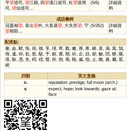
平
望
巡司,
望
江縣, 四
望
溪口巡司, 杜
望
巡簡
(5/6)
詳細資
司,
望
仙巡司…
料
成語彙輯
冠蓋相
望
, 喜出
望
外, 大喜過
望
, 大失所
望
, 守
(5/352)
詳細資
望
相助…
料
配搭點:
奢
,
僉
,
騁
,
悵
,
得
,
德
,
孚
,
殣
,
寄
,
觀
,
瞰
,
厚
,
希
,
睎
,
喜
,
渴
,
蒿
,
鵠
,
倚
,
遙
,
仰
,
欲
,
慾
,
顒
,
予
,
願
,
冀
,
期
,
祈
,
企
,
跂
,
卻
,
觖
,
閭
,
瞭
,
隴
,
垠
,
盼
,
憑
,
失
,
槥
,
禗
,
聲
,
所
,
朔
,
蜀
,
眺
,
威
,
指
,
止
,
瞻
,
展
,
屬
,
眾
,
絕
詞類
英文意義
n.
reputation
;
prestige
;
full
moon
(
arch
.)
v.
expect
,
hope
;
look
towards
;
gaze
at
;
face