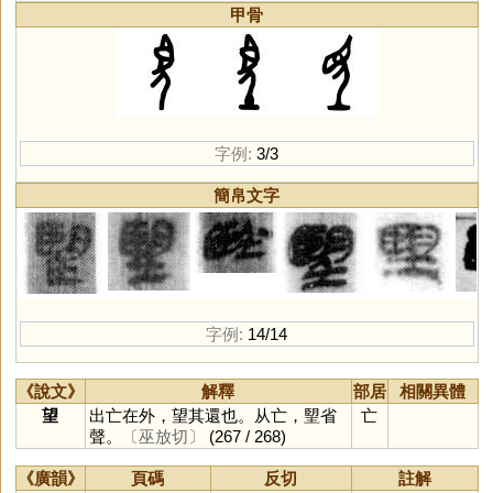
甲骨
字例:
3/3
簡帛文字
字例:
14/14
《說文》
解釋
部居
相關異體
望
出亡在外，望其還也。从亡，朢省
亡
聲。
〔巫放切〕
(267 / 268)
《廣韻》
頁碼
反切
註解