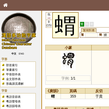
虫
蝟
142
9
繁
簡
港
(15)
繁簡對應
繁
簡
猬
小篆
中文
ENG
字形
部首索引
筆畫索引
甲骨部件表
字例:
1/1
金文部件表
形義源流通解
字音
《廣韻》
頁碼
反切
蝟
359
于貴
粵語音節表
粵語聲母表
粵語韻母表