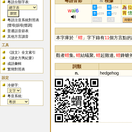
粵語音節
根據
&
粵語分類字表:
為
黃
周
p11
p154
w
ai
6
胃
李
何
p229
p72
讆
HKLS
人文
粵語注音系統對照表
同聲
鏏
[
聲母
|
韻母
|
聲調
]
普通話音節表
其他方言讀音
本字庫於「
蝟
」字下錄有
11
個方言點的
工具
《說文》全文索引
觀者
蝟
集,
蝟
結蟻聚,
蝟
起雞連,
蝟
鋒螗斧
《讀史方輿紀要》
成語彙輯
詞類
繁簡對照表
n.
hedgehog
設定
冷僻字:
粵音系統: