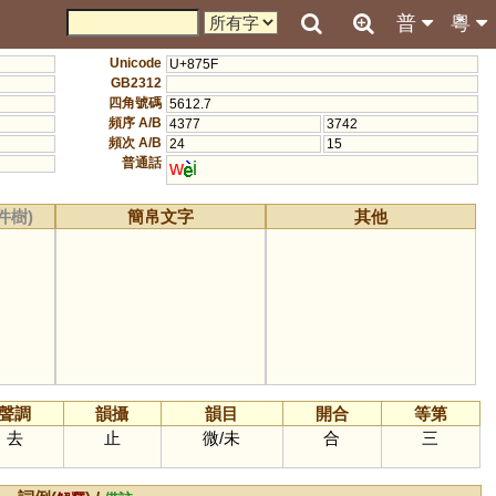
普
粵
Unicode
U+875F
GB2312
四角號碼
5612.7
頻序 A/B
4377
3742
頻次 A/B
24
15
普通話
w
i
件樹)
簡帛文字
其他
聲調
韻攝
韻目
開合
等第
去
止
微
/
未
合
三