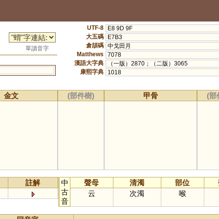
UTF-8
E8 9D 9F
大五碼
E7B3
倉頡碼
中戈田月
單讀音字
Matthews
7078
漢語大字典
（一版）2870；（二版）3065
康熙字典
1018
金文
(部件樹)
甲骨
(部
註解
中
聲母
清濁
部位
古
云
次濁
喉
音