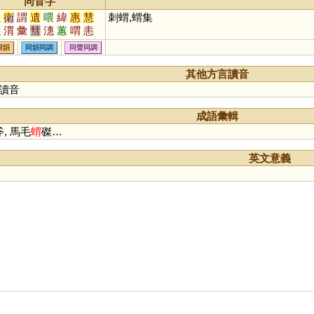
同音字
位
衛
謂
遺
喂
緯
惠
慧
刺蝟,蝟集
憓
渭
彙
彗
潓
蕙
喟
恚
蔧
鏸
譿
躗
檅
喡
篲
蜼
同韻
同韻同調
同聲同調
譓
蟪
橞
槥
煟
媦
其他方言讀音
讀音
成語彙輯
, 馬毛
蝟
磔…
英文意義