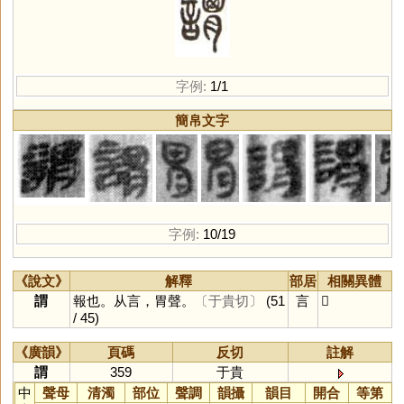
字例:
1/1
簡帛文字
字例:
10/19
《說文》
解釋
部居
相關異體
謂
報也。从言，胃聲。
〔于貴切〕
(51
言
𧬴
/ 45)
《廣韻》
頁碼
反切
註解
謂
359
于貴
中
聲母
清濁
部位
聲調
韻攝
韻目
開合
等第