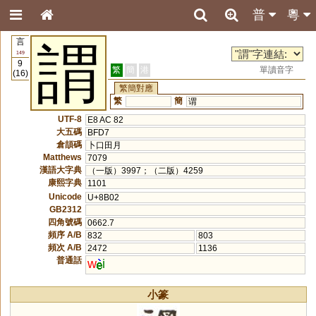
普
粵
言
謂
149
9
繁
簡
港
單讀音字
(16)
繁簡對應
繁
簡
谓
UTF-8
E8 AC 82
大五碼
BFD7
倉頡碼
卜口田月
Matthews
7079
漢語大字典
（一版）3997；（二版）4259
康熙字典
1101
Unicode
U+8B02
GB2312
四角號碼
0662.7
頻序 A/B
832
803
頻次 A/B
2472
1136
普通話
w
i
小篆