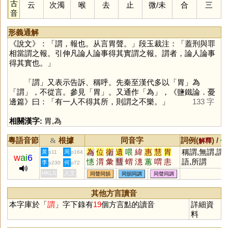
古
云
次濁
喉
去
止
微
/
未
合
三
音
形義通解
《說文》：「謂，報也。从言胃聲。」段玉裁注：「蓋刑與罪
相當謂之報。引伸凡論人論事得其實謂之報。謂者，論人論事
得其實也。」
「
謂
」又表示告訴、稱呼。先秦至漢代多以「
胃
」為
「
謂
」，不從言。參見「
胃
」。又通作「
為
」，《鹽鐵論．憂
邊篇》曰：「有一人不得其所，則謂之不樂。」
133 字
相關漢字:
胃
,
為
粵語音節
根據
同音字
詞例(
) /
&
解釋
備
為
位
衛
遺
喂
緯
惠
慧
胃
稱謂,無謂,謂
黃
周
p11
p164
w
ai
6
憓
渭
彙
彗
蝟
潓
蕙
喟
恚
語,所謂
李
何
p230
p72
讆
蔧
鏸
譿
躗
檅
喡
篲
蜼
HKLS
人文
同聲同韻
同韻同調
同聲同調
鏏
譓
蟪
橞
槥
煟
媦
其他方言讀音
本字庫於「
謂
」字下錄有
19
個方言點的讀音
詳細資
料