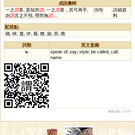
成語彙輯
一之
謂
甚, 莫知所
謂
, 一之
謂
甚，其可再乎,
(5/9)
詳細資
勿
謂
言之不預, 勞而無
謂
…
料
配搭點:
稱
,
梜
,
簋
,
伊
,
麗
,
獠
,
旆
,
所
,
噍
詞類
英文意義
v.
speak
of
;
say
;
style
;
be
called
,
call
,
name
瀏覽次數: 12153