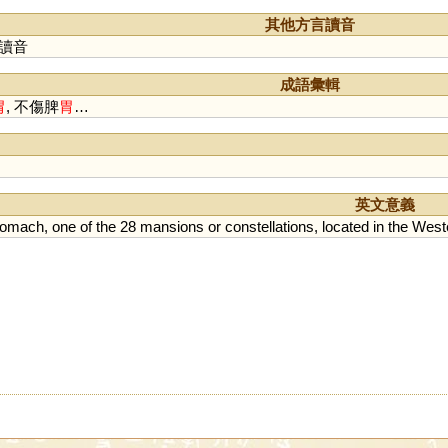
譓
蟪
橞
槥
煟
媦
其他方言讀音
讀音
成語彙輯
胃
, 不傷脾
胃
…
英文意義
tomach
,
one
of
the
28
mansions
or
constellations
,
located
in
the
West