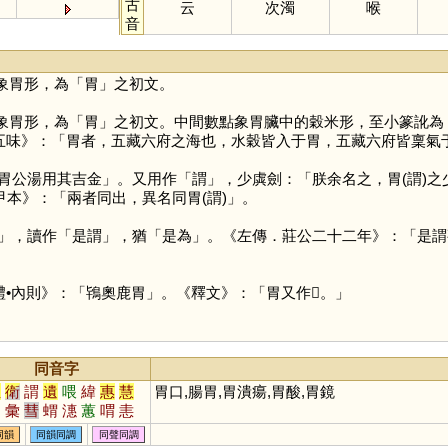
古
云
次濁
喉
音
象胃形，為「
胃
」之初文。
象胃形，為「
胃
」之初文。中間數點象胃臟中的穀米形，至小篆訛為
．五味》：「胃者，五藏六府之海也，水穀皆入于胃，五藏六府皆稟氣
胃公湯用其吉金」。又用作「
謂
」，少虡劍：「朕余名之，胃(謂)
甲本》：「兩者同出，異名同胃(謂)」。
，讀作「是謂」，猶「是為」。《左傳．莊公二十二年》：「是謂觀
禮•內則》：「鴇奧鹿胃」。《釋文》：「胃又作𦝩。」
同音字
位
衛
謂
遺
喂
緯
惠
慧
胃口,腸胃,胃潰瘍,胃酸,胃鏡
渭
彙
彗
蝟
潓
蕙
喟
恚
蔧
鏸
譿
躗
檅
喡
篲
蜼
同韻
同韻同調
同聲同調