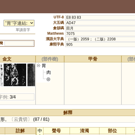
UTF-8
E8 83 83
大五碼
AD47
倉頡碼
田月
單讀音字
Matthews
7075
漢語大字典
（一版）2059；（二版）2208
簡
康熙字典
905
金文
(部件樹)
甲骨
(部
胃
肉
◎
字例:
3/4
解釋
象形。
〔云貴切〕
(87 / 81)
註解
中
聲母
清濁
部位