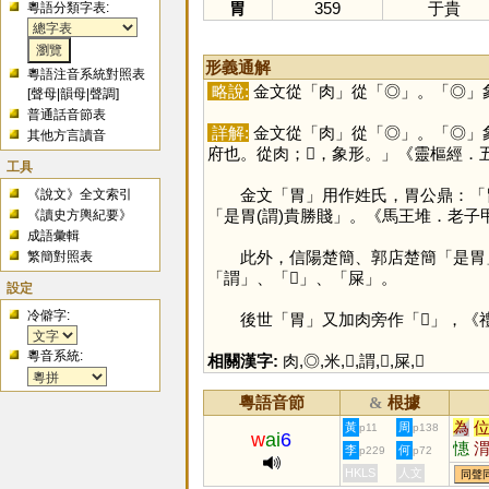
胃
359
于貴
粵語分類字表:
形義通解
粵語注音系統對照表
略說:
金文從「
肉
」從「
◎
」。「
◎
」
[
聲母
|
韻母
|
聲調
]
普通話音節表
詳解:
金文從「
肉
」從「
◎
」。「
◎
」
其他方言讀音
府也。從肉；𡇒，象形。」《靈樞經
工具
金文「
胃
」用作姓氏，胃公鼎：「
《說文》全文索引
「是胃(謂)貴勝賤」。《馬王堆．老子
《讀史方輿紀要》
成語彙輯
此外，信陽楚簡、郭店楚簡「是胃」
繁簡對照表
「
謂
」、「
𦳊
」、「
屎
」。
設定
冷僻字:
後世「
胃
」又加肉旁作「
𦝩
」，《
粵音系統:
相關漢字:
肉
,
◎
,
米
,
𡇒
,
謂
,
𦳊
,
屎
,
𦝩
粵語音節
根據
&
為
黃
周
p11
p138
w
ai
6
憓
李
何
p229
p72
讆
HKLS
人文
同聲