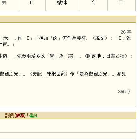
去
止
微
/
未
合
三
26 字
「
米
」，作「
𡇒
」。後加「
肉
」旁作為義符。《說文》：「𦞅，穀
于胃。」
之少虡。」先秦兩漢多以「
胃
」為「
謂
」，《睡虎地．日書乙種》：
國之光」。《史記．陳𣏌世家》作「是為觀國之光」。參見
366 字
詞例(
) /
解釋
備註