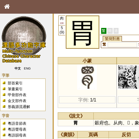
肉
胃
130
5
繁
簡
港
(9)
繁簡對應
繁
小篆
中文
ENG
字形
部首索引
筆畫索引
甲骨部件表
字例:
1/1
金文部件表
形義源流通解
字音
《說文》
胃
穀府也。从肉、𡇒，
粵語音節表
粵語聲母表
《廣韻》
頁碼
反切
粵語韻母表