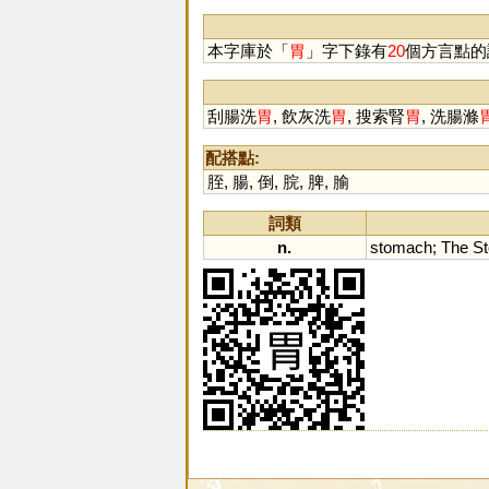
鏏
本字庫於「
胃
」字下錄有
20
個方言點的
刮腸洗
胃
, 飲灰洗
胃
, 搜索腎
胃
, 洗腸滌
配搭點:
胵
,
腸
,
倒
,
脘
,
脾
,
腧
詞類
n.
stomach
;
The
S