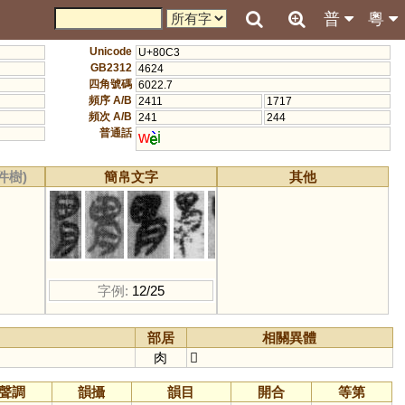
普
粵
Unicode
U+80C3
GB2312
4624
四角號碼
6022.7
頻序 A/B
2411
1717
頻次 A/B
241
244
普通話
w
i
件樹)
簡帛文字
其他
字例:
12/25
部居
相關異體
肉
𦞅
聲調
韻攝
韻目
開合
等第