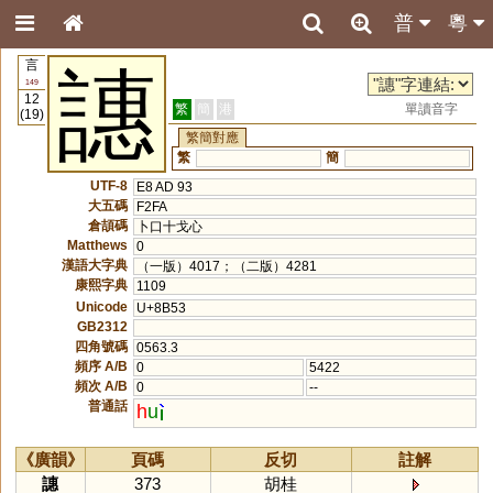
普
粵
言
譓
149
12
繁
簡
港
單讀音字
(19)
繁簡對應
繁
簡
UTF-8
E8 AD 93
大五碼
F2FA
倉頡碼
卜口十戈心
Matthews
0
漢語大字典
（一版）4017；（二版）4281
康熙字典
1109
Unicode
U+8B53
GB2312
四角號碼
0563.3
頻序 A/B
0
5422
頻次 A/B
0
--
普通話
h
u
《廣韻》
頁碼
反切
註解
譓
373
胡桂