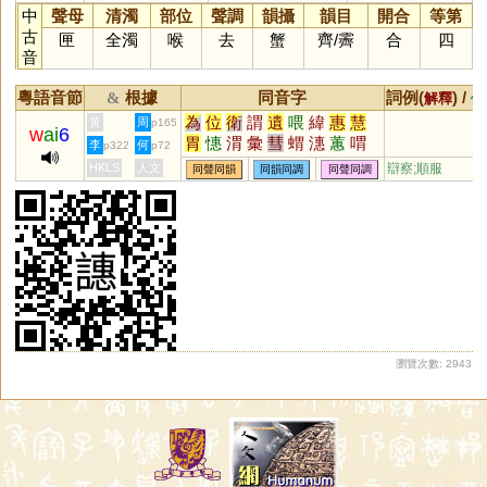
中
聲母
清濁
部位
聲調
韻攝
韻目
開合
等第
古
匣
全濁
喉
去
蟹
齊
/
霽
合
四
音
粵語音節
根據
同音字
詞例(
) /
&
解釋
備
為
位
衛
謂
遺
喂
緯
惠
慧
黃
周
p165
w
ai
6
胃
憓
渭
彙
彗
蝟
潓
蕙
喟
李
何
p322
p72
恚
讆
槥
鏸
譿
躗
檅
喡
篲
HKLS
人文
辯察;順服
同聲同韻
同韻同調
同聲同調
蜼
鏏
蟪
橞
蔧
煟
媦
瀏覽次數: 2943