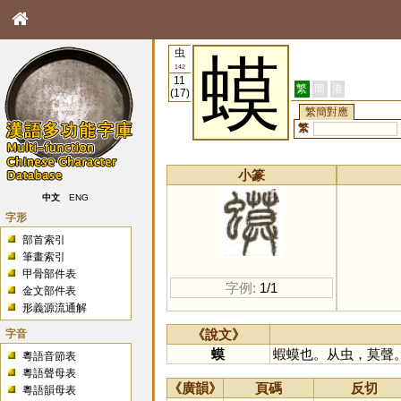
虫
蟆
142
11
繁
簡
港
(17)
繁簡對應
繁
小篆
中文
ENG
字形
部首索引
筆畫索引
甲骨部件表
字例:
1/1
金文部件表
形義源流通解
字音
《說文》
蟆
蝦蟆也。从虫，莫聲
粵語音節表
粵語聲母表
《廣韻》
頁碼
反切
粵語韻母表