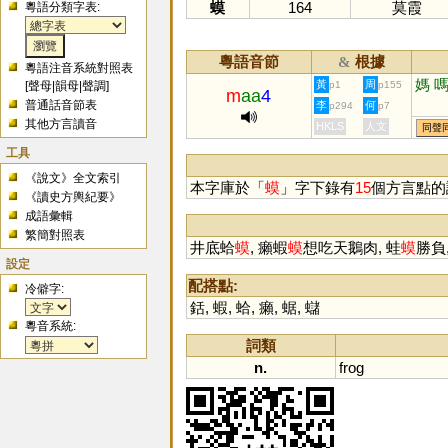
蟆
164
莫霞
粵語分類字表:
粵語音節
根據
&
粵語注音系統對照表
媽
黃
周
[
聲母
|
韻母
|
聲調
]
p1
p155
m
aa
4
普通話音節表
李
何
p294
p7
其他方言讀音
HKLS
人文
同聲
工具
《說文》全文索引
本字庫於「
蟆
」字下錄有
15
個方言點的
《讀史方輿紀要》
成語彙輯
繁簡對照表
井底蛤
蟆
, 癩蝦
蟆
想吃天鵝肉, 蛙
蟆
勝負
設定
配搭點:
冷僻字:
銛
,
蝦
,
蛤
,
癩
,
蜛
,
蠩
粵音系統:
詞類
n.
frog