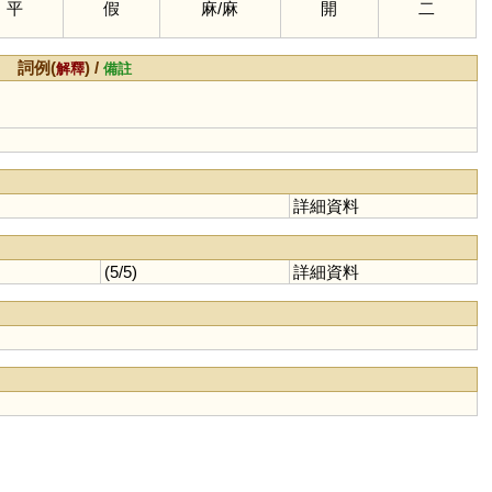
平
假
麻
/
麻
開
二
詞例(
) /
解釋
備註
詳細資料
(5/5)
詳細資料