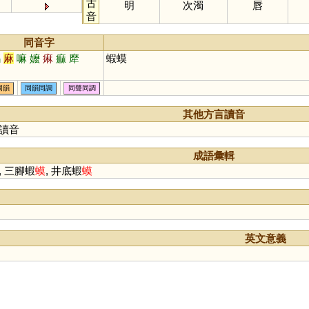
古
明
次濁
唇
音
同音字
嗎
麻
嘛
嬤
痳
痲
犘
蝦蟆
同韻
同韻同調
同聲同調
其他方言讀音
讀音
成語彙輯
, 三腳蝦
蟆
, 井底蝦
蟆
英文意義