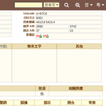
普
粵
Unicode
U+87C6
GB2312
8301
四角號碼
4413.6 5413.4
頻序 A/B
3990
3742
頻次 A/B
37
15
普通話
m
m
件樹)
簡帛文字
其他
部居
相關異體
虫
聲調
韻攝
韻目
開合
等第