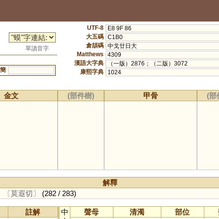
UTF-8
E8 9F 86
大五碼
C1B0
倉頡碼
中戈廿日大
單讀音字
Matthews
4309
漢語大字典
（一版）2876；（二版）3072
簡
康熙字典
1024
金文
(部件樹)
甲骨
(部
解釋
。
〔莫遐切〕
(282 / 283)
註解
中
聲母
清濁
部位