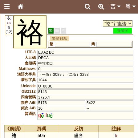
普
粵
衣
袼
145
6
繁
簡
港
異讀字
(12)
繁簡對應
繁
簡
UTF-8
E8 A2 BC
大五碼
DBCA
倉頡碼
中竹水口
Matthews
0
漢語大字典
（一版）3089；（二版）3293
康熙字典
1044
Unicode
U+88BC
GB2312
8143
四角號碼
3726.4
頻序 A/B
5176
5422
頻次 A/B
10
--
普通話
g
l
u
《廣韻》
頁碼
反切
註解
袼
505
盧各