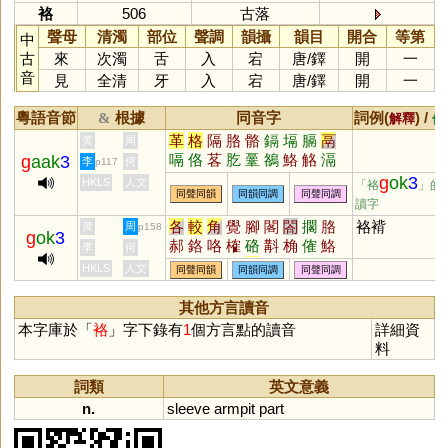
袼
506
古落
聲母
清濁
部位
聲調
韻攝
韻目
開合
等第
中
古
來
次濁
舌
入
宕
唐
/
鐸
開
一
音
見
全清
牙
入
宕
唐
/
鐸
開
一
粵語音節
根據
同音字
詞例(
) /
&
解釋
備
革
格
隔
胳
骼
鎘
塥
膈
鬲
黃
周
嗝
佫
茖
肐
鞷
鵅
鮥
觡
滆
g
aak
3
李
何
p117
愅
挌
g
ok
3
HKLS
人文
「袼
」的
同聲同韻
同韻同調
同聲同調
讀字
各
較
角
覺
腳
閣
閤
擱
胳
袼褙
黃
周
p158
g
ok
3
郝
鉻
咯
榷
硌
斠
桷
傕
鮥
李
何
搉
肐
虼
捔
玨
HKLS
人文
同聲同韻
同韻同調
同聲同調
其他方言讀音
本字庫於「
袼
」字下錄有
1
個方言點的讀音
詳細資
料
詞類
英文意義
n.
sleeve
armpit
part