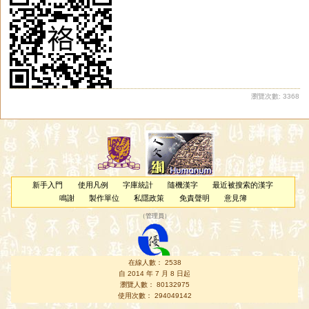
瀏覽次數: 3368
新手入門
使用凡例
字庫統計
隨機漢字
最近被搜索的漢字
鳴謝
製作單位
私隱政策
免責聲明
意見簿
（
管理員
）
在線人數： 2538
自 2014 年 7 月 8 日起
瀏覽人數： 80132975
使用次數： 294049142