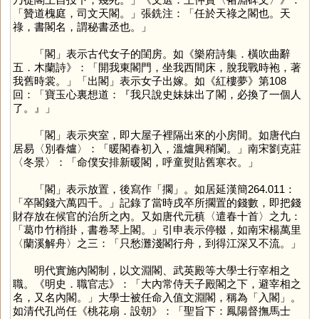
「贊道槐庭，司文天閣。」張銑注：「任於天祿之閣也。天
祿，書閣名，謂秘書丞也。」
「
閣
」表示古代女子的閨房。如《樂府詩集．橫吹曲辭
五．木蘭詩》：「開我東閣門，坐我西間床，脫我戰時袍，著
我舊時裳。」「出閣」表示女子出嫁。如《紅樓夢》第108
回：「寶玉心裏想道：『我只說史妹妹出了閣，必換了一個人
了。』」
「
閣
」表示夾室，即大屋子裡隔出來的小房間。如唐代白
居易〈別春爐〉：「暖閣春初入，溫爐興稍闌。」南宋劉克莊
〈冬景〉：「命僕安排新暖閣，呼童熨貼舊寒衣。」
「
閣
」表示放置，後寫作「
擱
」。如居延漢簡264.011：
「卒閣錢六萬四千。」記錄了當時戌卒所擱置的錢數，即把錢
財存放在候官的治所之內。又如唐代元稹〈遣春十首〉之九：
「葛巾竹梢掛，書卷琴上閣。」引申表示停輟，如南宋楊萬里
〈蘭溪解舟〉之三：「只愁灘淺閣行舟，到得江深又不流。」
明代實施內閣制，以文淵閣、武英殿等大學士行宰相之
職。《明史．職官志》：「大內常侍天子殿閣之下，避宰相之
名，又名內閣。」大學士被任命入值文淵閣，稱為「入閣」。
如清代孔尚任《桃花扇．設朝》：「聖旨下：鳳陽督撫馬士