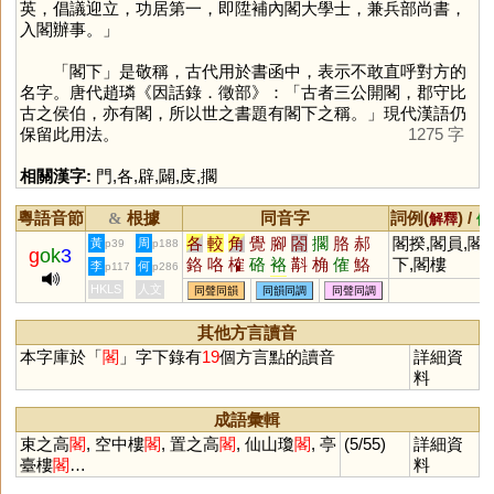
英，倡議迎立，功居第一，即陞補內閣大學士，兼兵部尚書，
入閣辦事。」
「閣下」是敬稱，古代用於書函中，表示不敢直呼對方的
名字。唐代趙璘《因話錄．徵部》：「古者三公開閣，郡守比
古之侯伯，亦有閣，所以世之書題有閣下之稱。」現代漢語仍
保留此用法。
1275 字
相關漢字:
門
,
各
,
辟
,
闢
,
庋
,
擱
粵語音節
根據
同音字
詞例(
) /
&
解釋
備
各
較
角
覺
腳
閤
擱
胳
郝
閣揆,閣員,閣
黃
周
p39
p188
g
ok
3
鉻
咯
榷
硌
袼
斠
桷
傕
鮥
下,閣樓
李
何
p117
p286
搉
肐
虼
捔
玨
HKLS
人文
同聲同韻
同韻同調
同聲同調
其他方言讀音
本字庫於「
閣
」字下錄有
19
個方言點的讀音
詳細資
料
成語彙輯
束之高
閣
, 空中樓
閣
, 置之高
閣
, 仙山瓊
閣
, 亭
(5/55)
詳細資
臺樓
閣
…
料