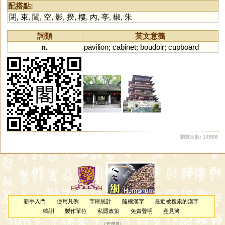
配搭點:
閉
,
束
,
閨
,
空
,
影
,
揆
,
樓
,
內
,
亭
,
椒
,
朱
詞類
英文意義
n.
pavilion
;
cabinet
;
boudoir
;
cupboard
瀏覽次數: 14586
新手入門
使用凡例
字庫統計
隨機漢字
最近被搜索的漢字
鳴謝
製作單位
私隱政策
免責聲明
意見簿
（
管理員
）