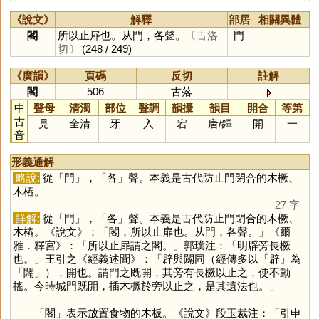
《說文》
解釋
部居
相關異體
閣
所以止扉也。从門，各聲。
〔古洛
門
切〕
(248 / 249)
《廣韻》
頁碼
反切
註解
閣
506
古落
中
聲母
清濁
部位
聲調
韻攝
韻目
開合
等第
古
見
全清
牙
入
宕
唐
/
鐸
開
一
音
形義通解
略說:
從「
門
」，「
各
」聲。本義是古代防止門閉合的木橛、
木樁。
27 字
詳解:
從「
門
」，「
各
」聲。本義是古代防止門閉合的木橛、
木樁。《說文》：「閣，所以止扉也。从門，各聲。」《爾
雅．釋宮》：「所以止扉謂之閣。」郭璞注：「明辟旁長橛
也。」王引之《經義述聞》：「辟與闢同（經傳多以「
辟
」為
「
闢
」），開也。謂門之既開，其旁有長橛以止之，使不動
搖。今時城門既開，插木橛於旁以止之，是其遺法也。」
「
閣
」表示放置食物的木板。《說文》段玉裁注：「引申