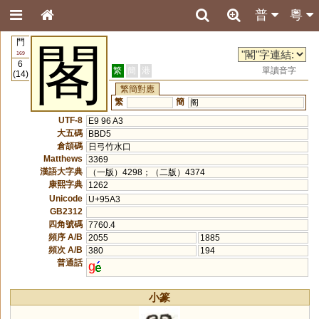
普
粵
門
閣
169
6
繁
簡
港
單讀音字
(14)
繁簡對應
繁
簡
阁
UTF-8
E9 96 A3
大五碼
BBD5
倉頡碼
日弓竹水口
Matthews
3369
漢語大字典
（一版）4298；（二版）4374
康熙字典
1262
Unicode
U+95A3
GB2312
四角號碼
7760.4
頻序 A/B
2055
1885
頻次 A/B
380
194
普通話
g
小篆