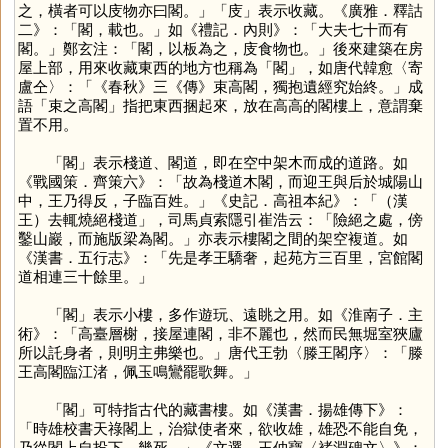
之，橫者可以庋物亦曰閣。」「
庋
」表示收藏。《廣雅．釋詁
二》：「閣，載也。」如《禮記．內則》：「大夫七十而有
閣。」鄭玄注：「閣，以板為之，庋食物也。」後來建築在房
屋上部，用來收藏東西的地方也稱為「
閣
」，如唐代韓愈〈寄
盧仝〉：「《春秋》三《傳》束高閣，獨抱遺經究始終。」成
語「束之高閣」指把東西捆起來，放在高高的閣樓上，意謂棄
置不用。
「
閣
」表示棧道、閣道，即在空中架木而成的道路。如
《戰國策．齊策六》：「故為棧道木閣，而迎王與后於城陽山
中，王乃得反，子臨百姓。」《史記．高祖本紀》：「（漢
王）去輒燒絕棧道」，司馬貞索隱引崔浩云：「險絕之處，傍
鑿山巖，而施版梁為閣。」亦表示樓閣之間的架空複道。如
《漢書．五行志》：「先是孝王驕奢，起苑方三百里，宮館閣
道相連三十餘里。」
「
閣
」表示小樓，多作遊玩、遠眺之用。如《淮南子．主
術》：「高臺層榭，接屋連閣，非不麗也，然而民無堀室狹廬
所以託身者，則明主弗樂也。」唐代王勃〈滕王閣序〉：「滕
王高閣臨江渚，佩玉鳴鸞罷歌舞。」
「
閣
」可特指古代的藏書樓。如《漢書．揚雄傳下》：
「時雄校書天祿閣上，治獄使者來，欲收雄，雄恐不能自免，
乃從閣上自投下，幾死。」《文選．王仲寶〈褚淵碑文〉》：