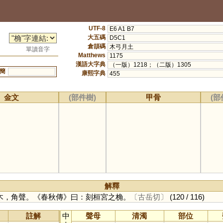
UTF-8
E6 A1 B7
大五碼
D5C1
倉頡碼
木弓月土
單讀音字
Matthews
1175
漢語大字典
（一版）1218；（二版）1305
簡
康熙字典
455
金文
(部件樹)
甲骨
(部
解釋
木，角聲。《春秋傳》曰：刻桓宮之桷。
〔古岳切〕
(120 / 116)
註解
中
聲母
清濁
部位