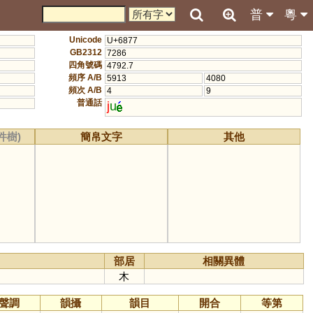
普
粵
Unicode
U+6877
GB2312
7286
四角號碼
4792.7
頻序 A/B
5913
4080
頻次 A/B
4
9
普通話
j
u
件樹)
簡帛文字
其他
部居
相關異體
木
聲調
韻攝
韻目
開合
等第