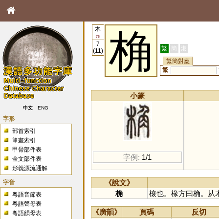
木
桷
75
7
繁
簡
港
(11)
繁簡對應
繁
小篆
中文
ENG
字形
部首索引
筆畫索引
甲骨部件表
字例:
1/1
金文部件表
形義源流通解
字音
《說文》
桷
榱也。椽方曰桷。从
粵語音節表
粵語聲母表
《廣韻》
頁碼
反切
粵語韻母表