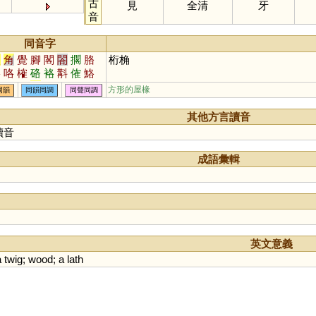
古
見
全清
牙
音
同音字
較
角
覺
腳
閣
閤
擱
胳
桁桷
鉻
咯
榷
硌
袼
斠
傕
鮥
肐
虼
捔
玨
方形的屋椽
同韻
同韻同調
同聲同調
其他方言讀音
讀音
成語彙輯
英文意義
a
twig
;
wood
;
a
lath