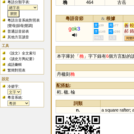
桷
464
古岳
粵語分類字表:
粵語音節
根據
&
粵語注音系統對照表
各
黃
周
[
聲母
|
韻母
|
聲調
]
p39
p77
g
ok
3
郝
普通話音節表
李
何
p146
p286
搉
其他方言讀音
HKLS
人文
同聲
工具
《說文》全文索引
本字庫於「
桷
」字下錄有
6
個方言點的
《讀史方輿紀要》
成語彙輯
繁簡對照表
丹楹刻
桷
設定
配搭點:
冷僻字:
桁
,
楹
,
棆
粵音系統:
詞類
n.
a
square
rafter
;