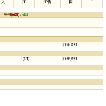
入
江
江
/
覺
開
二
詞例(
) /
解釋
備註
詳細資料
(1/1)
詳細資料