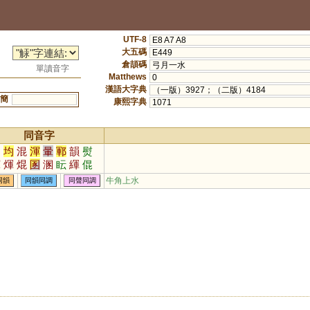
UTF-8
E8 A7 A8
大五碼
E449
倉頡碼
弓月一水
單讀音字
Matthews
0
漢語大字典
（一版）3927；（二版）4184
簡
康熙字典
1071
同音字
運
均
混
渾
暈
鄆
韻
熨
惲
煇
焜
圂
溷
眃
緷
倱
韗
掍
餫
慁
牛角上水
同韻
同韻同調
同聲同調