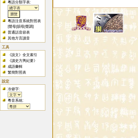
粵語分類字表:
粵語注音系統對照表
[
聲母
|
韻母
|
聲調
]
普通話音節表
其他方言讀音
工具
《說文》全文索引
《讀史方輿紀要》
成語彙輯
繁簡對照表
設定
冷僻字:
粵音系統: