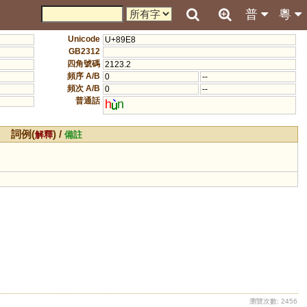
普
粵
Unicode
U+89E8
GB2312
四角號碼
2123.2
頻序 A/B
0
--
頻次 A/B
0
--
普通話
h
n
詞例(
) /
解釋
備註
瀏覽次數: 2456