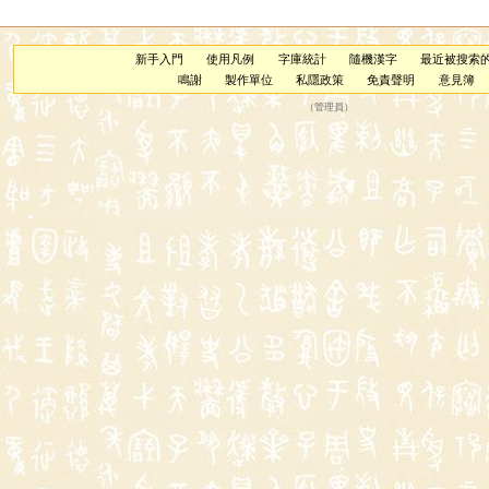
新手入門
使用凡例
字庫統計
隨機漢字
最近被搜索
鳴謝
製作單位
私隱政策
免責聲明
意見簿
（
管理員
）