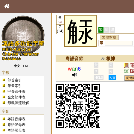
角
觨
148
7
繁
簡
港
(14)
繁簡對應
繁
粵語音節
根據
&
員
黃
周
中文
ENG
w
an
6
諢
李
何
字形
顐
HKLS
人文
同聲
部首索引
筆畫索引
甲骨部件表
金文部件表
形義源流通解
字音
粵語音節表
粵語聲母表
粵語韻母表