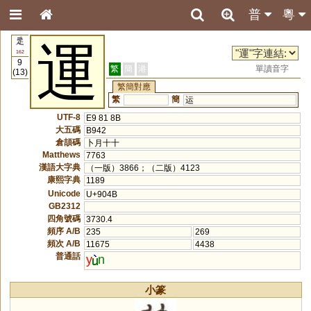
普
粵
辵
運
162
9
繁
簡
港
單讀音字
(13)
繁簡對應
繁
簡
运
UTF-8
E9 81 8B
大五碼
B942
倉頡碼
卜月十十
Matthews
7763
漢語大字典
（一版）3866；（二版）4123
康熙字典
1189
Unicode
U+904B
GB2312
四角號碼
3730.4
頻序 A/B
235
269
頻次 A/B
11675
4438
普通話
y
n
小篆