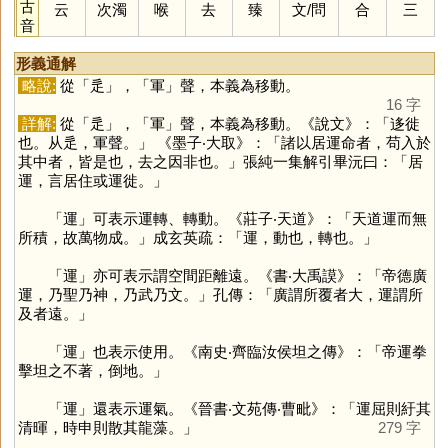
古
云
次濁
喉
去
臻
文
/
問
合
三
音
形義通解
略說:
從「
辵
」，「
軍
」聲，本義為移動。
16 字
詳解:
從「
辵
」，「
軍
」聲，本義為移動。《說文》：「迻徙
也。从辵，軍聲。」 《墨子‧大取》：「諸以居運命者，苟入於
其中者，皆是也，去之因非也。」張純一集解引畢沅曰：「居
運，言居住或運徙。」
「
運
」可表示運轉、轉動。《莊子‧天道》：「天道運而無
所積，故萬物成。」成玄英疏：「運，動也，轉也。」
「
運
」亦可表示謂空間距離遠。《書‧大禹謨》：「帝德廣
運，乃聖乃神，乃武乃文。」孔傳：「廣謂所覆者大，運謂所
及者遠。」
「
運
」也表示使用。《南史‧齊臨汝侯坦之傳》：「帝運拳
擊坦之不著，倒地。」
「
運
」還表示運氣。《晉書‧文苑傳‧曹毗》：「運屈則紆其
清暉，時申則散其龍藻。」
279 字