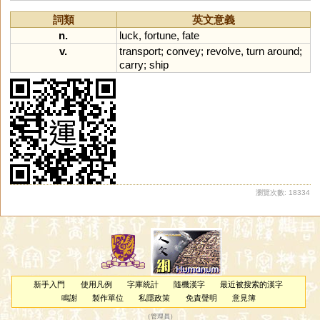
詞類
英文意義
n.
luck
,
fortune
,
fate
v.
transport
;
convey
;
revolve
,
turn
around
;
carry
;
ship
瀏覽次數: 18334
新手入門
使用凡例
字庫統計
隨機漢字
最近被搜索的漢字
鳴謝
製作單位
私隱政策
免責聲明
意見簿
（
管理員
）