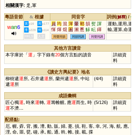
相關漢字:
辵
,
軍
粵語音節
根據
同音字
詞例(
) /
&
解釋
備
員
均
混
渾
暈
鄆
韻
熨
諢
運動,運用,運
黃
周
p16
p177
w
an
6
惲
煇
焜
圂
溷
慁
觨
眃
緷
輸,運算,命運
李
何
p226
p114
倱
顐
韗
餫
掍
HKLS
人文
同聲同韻
同韻同調
同聲同調
其他方言讀音
本字庫於「
運
」字下錄有
20
個方言點的讀音
詳細資
料
《讀史方輿紀要》地名
柳樹遞
運
所, 石井遞
運
所, 蘭州遞
運
所, 中站
(4/4)
詳細資
遞
運
所
料
成語彙輯
匠心獨
運
, 時來
運
轉,
運
籌帷幄, 應
運
而生, 時
(5/126)
詳細資
運
不濟…
料
配搭點:
厄
,
幄
,
孬
,
背
,
搬
,
漕
,
動
,
販
,
婦
,
蹇
,
摃
,
鞋
,
客
,
幸
,
河
,
海
,
航
,
應
,
浬
,
命
,
噩
,
甓
,
碰
,
承
,
船
,
通
,
斡
,
帷
,
接
,
載
,
揲