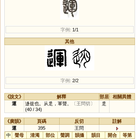
字例:
1/1
其他
字例:
2/2
《說文》
解釋
部居
相關異體
運
迻徙也。从辵，軍聲。
〔王問切〕
辵
(40 / 34)
《廣韻》
頁碼
反切
註解
運
395
王問
中
聲母
清濁
部位
聲調
韻攝
韻目
開合
等第