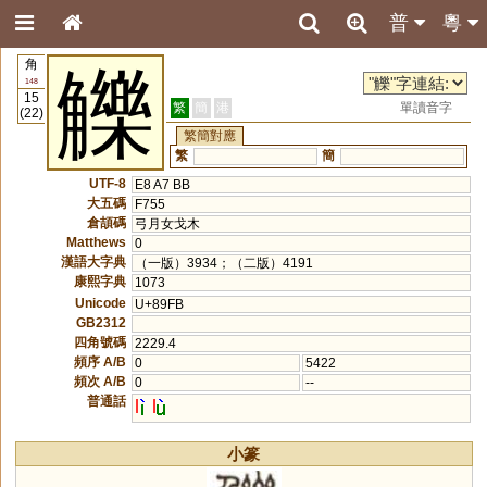
普
粵
角
觻
148
15
繁
簡
港
單讀音字
(22)
繁簡對應
繁
簡
UTF-8
E8 A7 BB
大五碼
F755
倉頡碼
弓月女戈木
Matthews
0
漢語大字典
（一版）3934；（二版）4191
康熙字典
1073
Unicode
U+89FB
GB2312
四角號碼
2229.4
頻序 A/B
0
5422
頻次 A/B
0
--
普通話
l
l
小篆