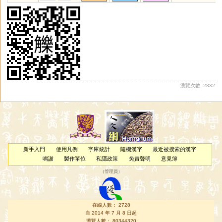
磟
摝
踛
鯥
睩
翏
飂
淕
鱳
塶
廘
熝
蔍
蹗
鏕
鵱
螰
錴
盝
僇
穋
坴
彔
瀏覽次數: 2832
新手入門
使用凡例
字庫統計
隨機漢字
最近被搜索的漢字
鳴謝
製作單位
私隱政策
免責聲明
意見簿
（
管理員
）
在線人數： 2728
自 2014 年 7 月 8 日起
瀏覽人數： 80344320