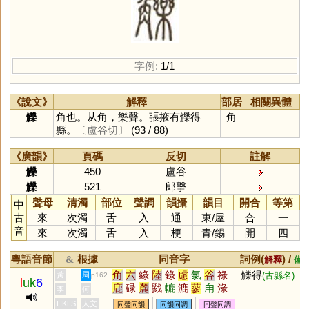
字例:
1/1
《說文》
解釋
部居
相關異體
觻
角也。从角，樂聲。張掖有觻得
角
縣。
〔盧谷切〕
(93 / 88)
《廣韻》
頁碼
反切
註解
觻
450
盧谷
觻
521
郎擊
聲母
清濁
部位
聲調
韻攝
韻目
開合
等第
中
古
來
次濁
舌
入
通
東
/
屋
合
一
音
來
次濁
舌
入
梗
青
/
錫
開
四
粵語音節
根據
同音字
詞例(
) /
&
解釋
備
角
六
綠
陸
錄
慮
氯
谷
祿
觻得
黃
周
(古縣名)
p162
l
uk
6
鹿
碌
麓
戮
轆
漉
蓼
甪
淥
李
何
琭
菉
逯
籙
騄
簏
醁
勠
稑
HKLS
人文
同聲同韻
同韻同調
同聲同調