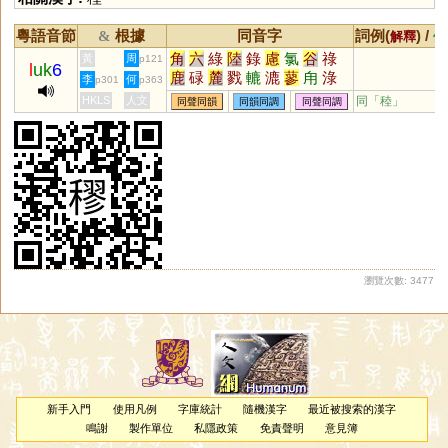
粵語音節
根據
同音字
詞例(
) /
&
解釋
備
角
六
綠
陸
錄
慮
氯
谷
祿
黃
周
p121
l
uk
6
鹿
碌
麓
戮
轆
漉
蓼
甪
淥
李
何
p301
p363
琭
菉
逯
籙
騄
簏
醁
勠
鱳
HKLS
人文
同「
稑
」
同聲同韻
同韻同調
同聲同調
鯥
觻
磟
睩
踛
摝
稑
盝
翏
飂
淕
彔
坴
僇
塶
廘
熝
蔍
蹗
鏕
鵱
螰
錴
瀏覽次數: 3477
新手入門
使用凡例
字庫統計
隨機漢字
最近被搜索的漢字
鳴謝
製作單位
私隱政策
免責聲明
意見簿