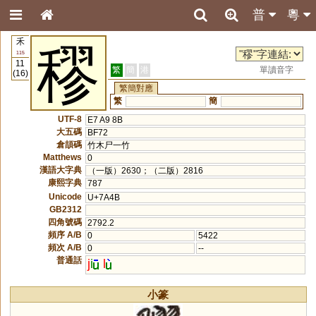
普
粵
禾
穋
115
11
繁
簡
港
單讀音字
(16)
繁簡對應
繁
簡
UTF-8
E7 A9 8B
大五碼
BF72
倉頡碼
竹木尸一竹
Matthews
0
漢語大字典
（一版）2630；（二版）2816
康熙字典
787
Unicode
U+7A4B
GB2312
四角號碼
2792.2
頻序 A/B
0
5422
頻次 A/B
0
--
普通話
j
i
l
小篆