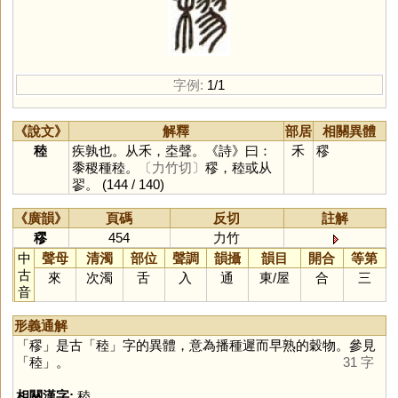
字例:
1/1
《說文》
解釋
部居
相關異體
稑
疾孰也。从禾，坴聲。《詩》曰：
禾
穋
黍稷種稑。
〔力竹切〕
穋，稑或从
翏。
(144 / 140)
《廣韻》
頁碼
反切
註解
穋
454
力竹
中
聲母
清濁
部位
聲調
韻攝
韻目
開合
等第
古
來
次濁
舌
入
通
東
/
屋
合
三
音
形義通解
「
穋
」是古「
稑
」字的異體，意為播種遲而早熟的穀物。參見
「
稑
」。
31 字
相關漢字:
稑