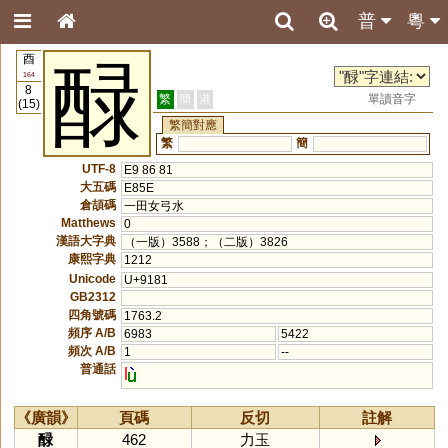
普
粵
酉
醁
164
8
繁
簡
港
單讀音字
(15)
繁簡對應
繁
簡
UTF-8
E9 86 81
大五碼
E85E
倉頡碼
一田女弓水
Matthews
0
漢語大字典
（一版）3588；（二版）3826
康熙字典
1212
Unicode
U+9181
GB2312
四角號碼
1763.2
頻序 A/B
6983
5422
頻次 A/B
1
--
普通話
l
《廣韻》
頁碼
反切
註解
醁
462
力玉