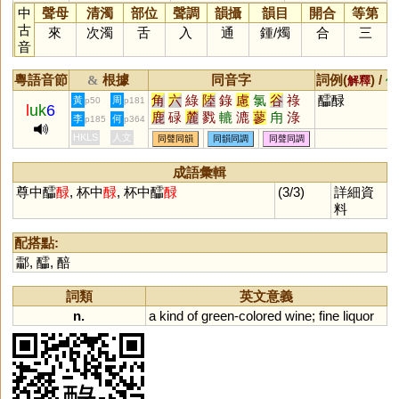
中
聲母
清濁
部位
聲調
韻攝
韻目
開合
等第
古
來
次濁
舌
入
通
鍾
/
燭
合
三
音
粵語音節
根據
同音字
詞例(
) /
&
解釋
備
角
六
綠
陸
錄
慮
氯
谷
祿
醽醁
黃
周
p50
p181
l
uk
6
鹿
碌
麓
戮
轆
漉
蓼
甪
淥
李
何
p185
p364
琭
菉
逯
籙
騄
簏
勠
鱳
觻
HKLS
人文
同聲同韻
同韻同調
同聲同調
鯥
睩
磟
踛
摝
稑
盝
翏
飂
淕
彔
坴
穋
僇
塶
廘
熝
蔍
成語彙輯
蹗
鏕
鵱
螰
錴
尊中醽
醁
, 杯中
醁
, 杯中醽
醁
(3/3)
詳細資
料
配搭點:
酃
,
醽
,
醅
詞類
英文意義
n.
a
kind
of
green
-
colored
wine
;
fine
liquor