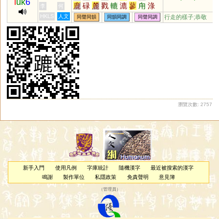
l
uk
6
鹿
碌
麓
戮
轆
漉
蓼
甪
淥
李
何
琭
菉
逯
籙
騄
簏
醁
勠
稑
HKLS
人文
行走的樣子;恭敬
同聲同韻
同韻同調
同聲同調
磟
摝
踛
鯥
觻
睩
翏
飂
淕
鱳
塶
廘
熝
蔍
鏕
鵱
螰
錴
盝
僇
穋
坴
彔
瀏覽次數: 2757
新手入門
使用凡例
字庫統計
隨機漢字
最近被搜索的漢字
鳴謝
製作單位
私隱政策
免責聲明
意見簿
（
管理員
）