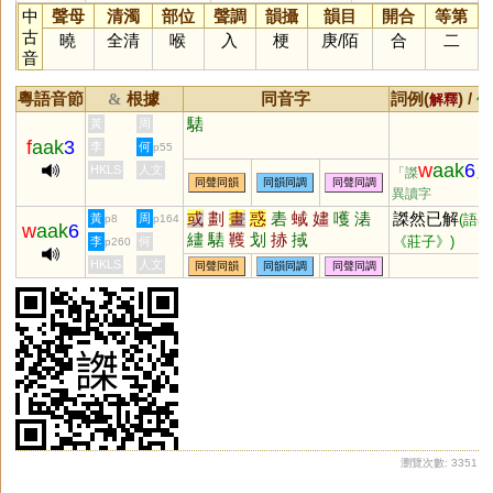
中
聲母
清濁
部位
聲調
韻攝
韻目
開合
等第
古
曉
全清
喉
入
梗
庚
/
陌
合
二
音
粵語音節
根據
同音字
詞例(
) /
&
解釋
備
騞
黃
周
f
aak
3
李
何
p55
w
aak
6
HKLS
人文
「謋
」
同聲同韻
同韻同調
同聲同調
異讀字
或
劃
畫
惑
砉
蜮
嫿
嚄
湱
謋然已解
黃
周
(語出
p8
p164
w
aak
6
繣
騞
韄
划
捇
掝
《莊子》)
李
何
p260
HKLS
人文
同聲同韻
同韻同調
同聲同調
瀏覽次數: 3351