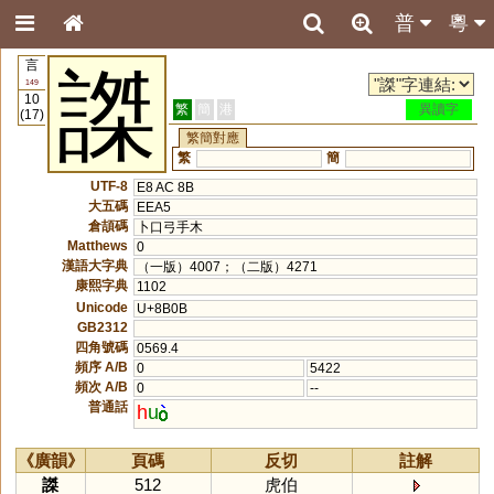
普
粵
言
謋
149
10
繁
簡
港
異讀字
(17)
繁簡對應
繁
簡
UTF-8
E8 AC 8B
大五碼
EEA5
倉頡碼
卜口弓手木
Matthews
0
漢語大字典
（一版）4007；（二版）4271
康熙字典
1102
Unicode
U+8B0B
GB2312
四角號碼
0569.4
頻序 A/B
0
5422
頻次 A/B
0
--
普通話
h
u
《廣韻》
頁碼
反切
註解
謋
512
虎伯