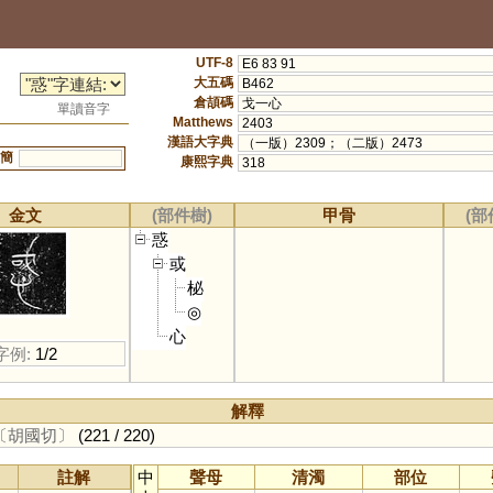
UTF-8
E6 83 91
大五碼
B462
倉頡碼
戈一心
單讀音字
Matthews
2403
漢語大字典
（一版）2309；（二版）2473
簡
康熙字典
318
金文
(部件樹)
甲骨
(部
惑
或
柲
◎
心
字例:
1/2
解釋
〔胡國切〕
(221 / 220)
註解
中
聲母
清濁
部位