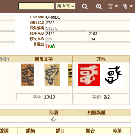
普
粵
Unicode
U+60D1
GB2312
2783
四角號碼
5333.0
頻序 A/B
2422
2163
頻次 A/B
239
134
普通話
h
u
件樹)
簡帛文字
其他
字例:
13/13
字例:
2/2
部居
相關異體
心
聲調
韻攝
韻目
開合
等第