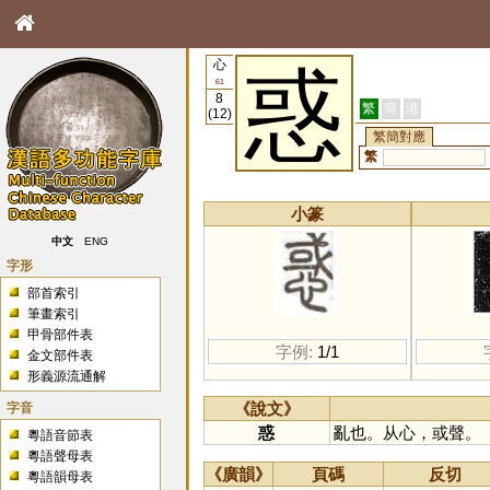
心
惑
61
8
繁
簡
港
(12)
繁簡對應
繁
小篆
中文
ENG
字形
部首索引
筆畫索引
甲骨部件表
字例:
1/1
金文部件表
形義源流通解
字音
《說文》
惑
亂也。从心，或聲。
粵語音節表
粵語聲母表
《廣韻》
頁碼
反切
粵語韻母表