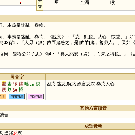
古
匣
全濁
喉
音
同。本義是迷亂、蠱惑。
同。本義是迷亂、蠱惑。《說文》：「惑，亂也。从心，或聲。」如中
簡32背1：「人毋（無）故而鬼惑之，是[攸羊]鬼，善戲人。」又
店簡．魯穆公問子思》簡4：「寡人惑安（焉），而未之得也。」《
同音字
劃
畫
砉
蜮
嫿
嚄
湱
謋
困惑,迷惑,解惑,妖言惑眾,蠱惑人心
騞
韄
划
捇
掝
同韻
同韻同調
同聲同調
其他方言讀音
讀音
成語彙輯
, 造謠
惑
眾…