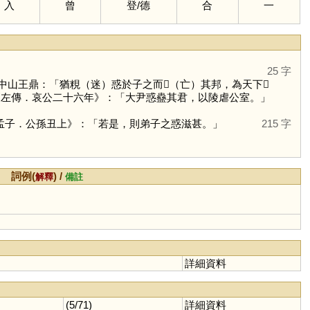
入
曾
登
/
德
合
一
25 字
山王鼎：「猶粯（迷）惑於子之而𨑑（亡）其邦，為天下𣩍
如《左傳．哀公二十六年》：「大尹惑蠱其君，以陵虐公室。」
孟子．公孫丑上》：「若是，則弟子之惑滋甚。」
215 字
詞例(
) /
解釋
備註
詳細資料
(5/71)
詳細資料