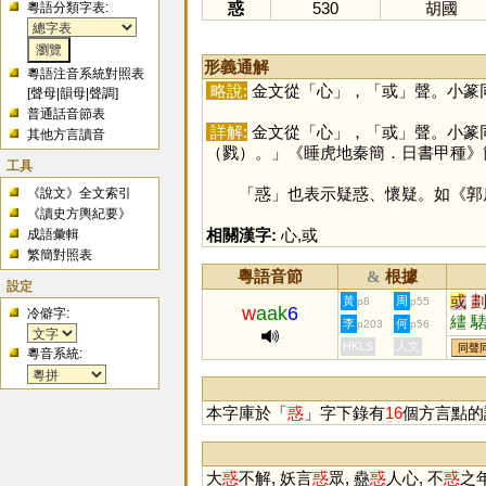
惑
530
胡國
粵語分類字表:
形義通解
粵語注音系統對照表
略說:
金文從「
心
」，「
或
」聲。小篆
[
聲母
|
韻母
|
聲調
]
普通話音節表
詳解:
金文從「
心
」，「
或
」聲。小篆
其他方言讀音
（戮）。」《睡虎地秦簡．日書甲種》
工具
「
惑
」也表示疑惑、懷疑。如《郭
《說文》全文索引
《讀史方輿紀要》
相關漢字:
心
,
或
成語彙輯
繁簡對照表
粵語音節
根據
&
設定
或
黃
周
p8
p55
w
aak
6
冷僻字:
繣
李
何
p203
p56
HKLS
人文
同聲
粵音系統:
本字庫於「
惑
」字下錄有
16
個方言點的
大
惑
不解, 妖言
惑
眾, 蠱
惑
人心, 不
惑
之年