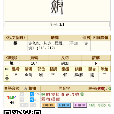
字例:
1/1
《說文新附》
解釋
部居
相關異體
赮
赤色也。从赤，叚聲。
〔乎加
赤
切〕
(213 / 212)
《廣韻》
頁碼
反切
註解
赮
167
胡加
中
聲母
清濁
部位
聲調
韻攝
韻目
開合
等第
古
匣
全濁
喉
平
假
麻
/
麻
開
二
音
粵語音節
根據
同音字
詞例(
) /
&
解釋
備
啊
蝦
霞
蛤
暇
遐
瑕
瘕
蕸
黃
周
p169
h
aa
4
騢
徦
碬
鍜
李
何
p5
HKLS
人文
朝霞、彩霞;紅色
同聲同韻
同韻同調
同聲同調