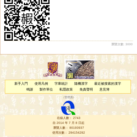
瀏覽次數: 3000
新手入門
使用凡例
字庫統計
隨機漢字
最近被搜索的漢字
鳴謝
製作單位
私隱政策
免責聲明
意見簿
（
管理員
）
在線人數： 2743
自 2014 年 7 月 8 日起
瀏覽人數： 80193937
使用次數： 294154292