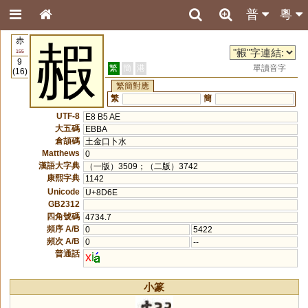
普
粵
赤
赮
155
9
繁
簡
港
單讀音字
(16)
繁簡對應
繁
簡
UTF-8
E8 B5 AE
大五碼
EBBA
倉頡碼
土金口卜水
Matthews
0
漢語大字典
（一版）3509；（二版）3742
康熙字典
1142
Unicode
U+8D6E
GB2312
四角號碼
4734.7
頻序 A/B
0
5422
頻次 A/B
0
--
普通話
x
i
小篆