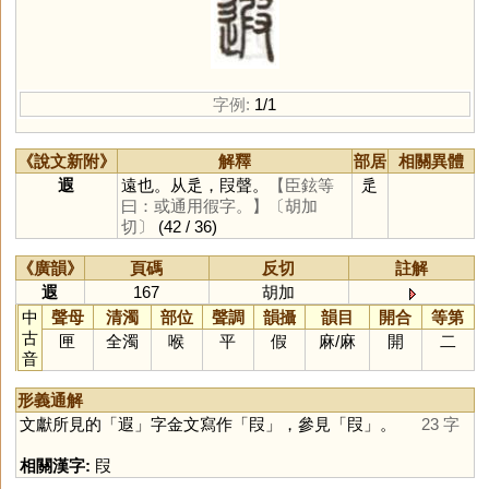
字例:
1/1
《說文新附》
解釋
部居
相關異體
遐
遠也。从辵，叚聲。
【臣鉉等
辵
曰：或通用徦字。】
〔胡加
切〕
(42 / 36)
《廣韻》
頁碼
反切
註解
遐
167
胡加
中
聲母
清濁
部位
聲調
韻攝
韻目
開合
等第
古
匣
全濁
喉
平
假
麻
/
麻
開
二
音
形義通解
文獻所見的「
遐
」字金文寫作「
叚
」，參見「
叚
」。
23 字
相關漢字:
叚