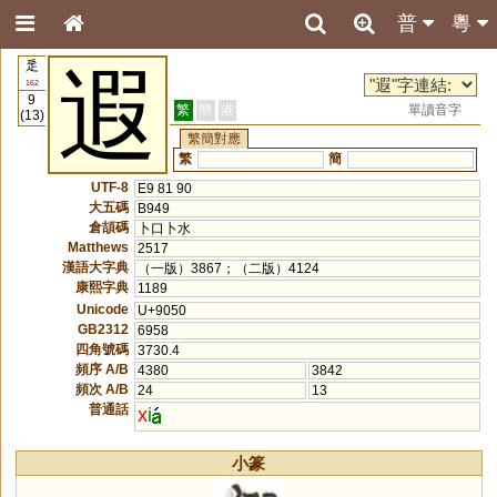
普
粵
辵
遐
162
9
繁
簡
港
單讀音字
(13)
繁簡對應
繁
簡
UTF-8
E9 81 90
大五碼
B949
倉頡碼
卜口卜水
Matthews
2517
漢語大字典
（一版）3867；（二版）4124
康熙字典
1189
Unicode
U+9050
GB2312
6958
四角號碼
3730.4
頻序 A/B
4380
3842
頻次 A/B
24
13
普通話
x
i
小篆