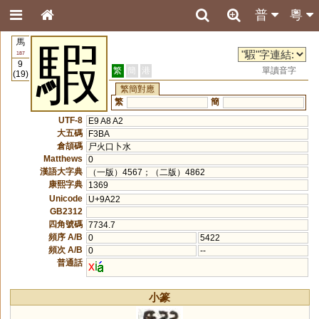
普
粵
馬
騢
187
9
繁
簡
港
單讀音字
(19)
繁簡對應
繁
簡
UTF-8
E9 A8 A2
大五碼
F3BA
倉頡碼
尸火口卜水
Matthews
0
漢語大字典
（一版）4567；（二版）4862
康熙字典
1369
Unicode
U+9A22
GB2312
四角號碼
7734.7
頻序 A/B
0
5422
頻次 A/B
0
--
普通話
x
i
小篆