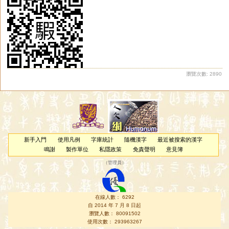
瀏覽次數: 2890
新手入門
使用凡例
字庫統計
隨機漢字
最近被搜索的漢字
鳴謝
製作單位
私隱政策
免責聲明
意見簿
（
管理員
）
在線人數： 6292
自 2014 年 7 月 8 日起
瀏覽人數： 80091502
使用次數： 293963267