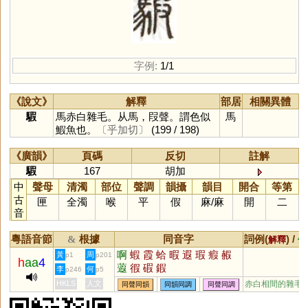
字例:
1/1
《說文》
解釋
部居
相關異體
騢
馬赤白雜毛。从馬，叚聲。謂色似
馬
鰕魚也。
〔乎加切〕
(199 / 198)
《廣韻》
頁碼
反切
註解
騢
167
胡加
中
聲母
清濁
部位
聲調
韻攝
韻目
開合
等第
古
匣
全濁
喉
平
假
麻
/
麻
開
二
音
粵語音節
根據
同音字
詞例(
) /
&
解釋
備
啊
蝦
霞
蛤
暇
遐
瑕
瘕
赮
黃
周
p1
p201
h
aa
4
蕸
徦
碬
鍜
李
何
p246
p5
HKLS
人文
赤白相間的雜毛
同聲同韻
同韻同調
同聲同調